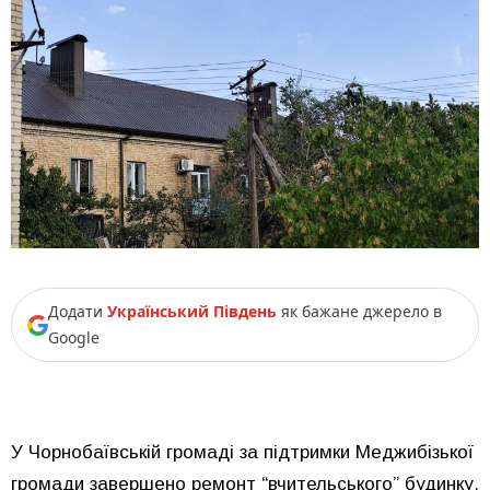
Додати
Український Південь
як бажане джерело в
Google
У Чорнобаївській громаді за підтримки Меджибізької
громади завершено ремонт “вчительського” будинку,