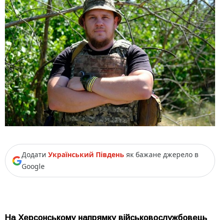
Додати
Український Південь
як бажане джерело в
Google
На Херсонському напрямку військовослужбовець