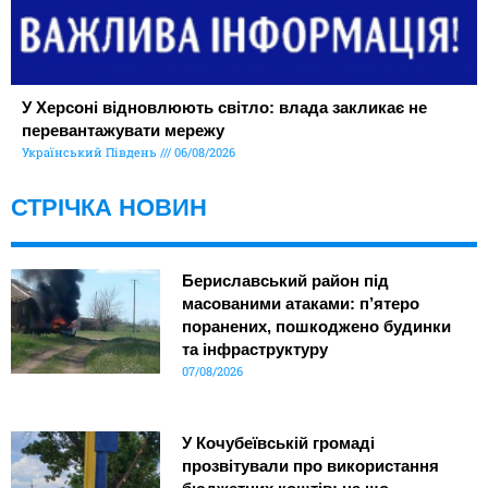
У Херсоні відновлюють світло: влада закликає не
перевантажувати мережу
Український Південь
06/08/2026
СТРІЧКА НОВИН
Бериславський район під
масованими атаками: п’ятеро
поранених, пошкоджено будинки
та інфраструктуру
07/08/2026
У Кочубеївській громаді
прозвітували про використання