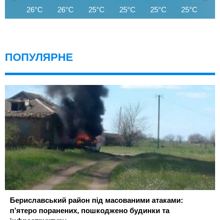
26°C
26°C
25°C
25°C
25°C
25°C
2
ПОПУЛЯРНЕ
Бериславський район під масованими атаками:
п’ятеро поранених, пошкоджено будинки та