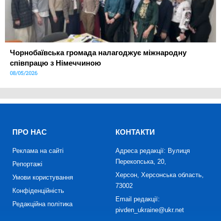
Чорнобаївська громада налагоджує міжнародну
співпрацю з Німеччиною
08/05/2026
ПРО НАС
КОНТАКТИ
Реклама на сайті
Адреса редакції: Вулиця
Перекопська, 20,
Репортажі
Херсон, Херсонська область,
Умови користування
73002
Конфіденційність
Email редакції:
Редакційна політика
pivden_ukraine@ukr.net