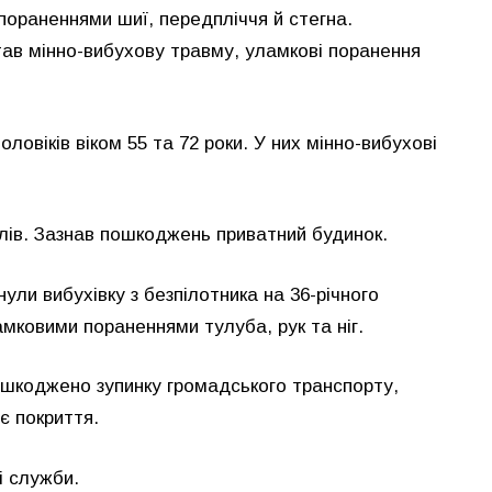
ораненнями шиї, передпліччя й стегна.
тав мінно-вибухову травму, уламкові поранення
ловіків віком 55 та 72 роки. У них мінно-вибухові
лів. Зазнав пошкоджень приватний будинок.
нули вибухівку з безпілотника на 36-річного
мковими пораненнями тулуба, рук та ніг.
 Пошкоджено зупинку громадського транспорту,
є покриття.
і служби.