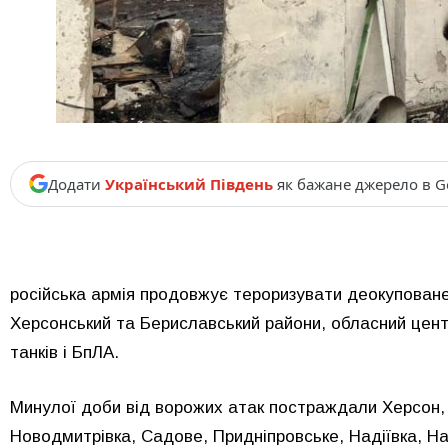
Додати
Український Південь
як бажане джерело в G
російська армія продовжує тероризувати деокупова
Херсонський та Бериславський райони, обласний центр 
танків і БпЛА.
Минулої доби від ворожих атак постраждали Херсон, К
Новодмитрівка, Садове, Придніпровське, Надіївка, На