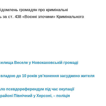
овідомлень громадян про кримінальні
ь за ст. 438 «Воєнні злочини» Кримінального
селища Веселе у Новокаховській громаді
 владою до 10 років ув’язнення засуджено жителя
ало псевдореферендум під час окупації
айоні Північний у Херсоні, – поліція