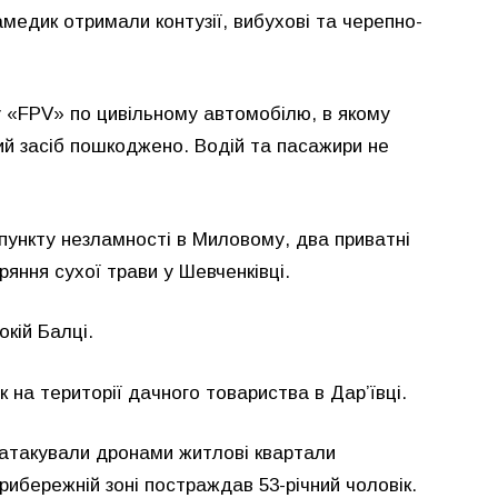
амедик отримали контузії, вибухові та черепно-
у «FPV» по цивільному автомобілю, в якому
й засіб пошкоджено. Водій та пасажири не
пункту незламності в Миловому, два приватні
яння сухої трави у Шевченківці.
кій Балці.
на території дачного товариства в Дар’ївці.
а атакували дронами житлові квартали
рибережній зоні постраждав 53-річний чоловік.