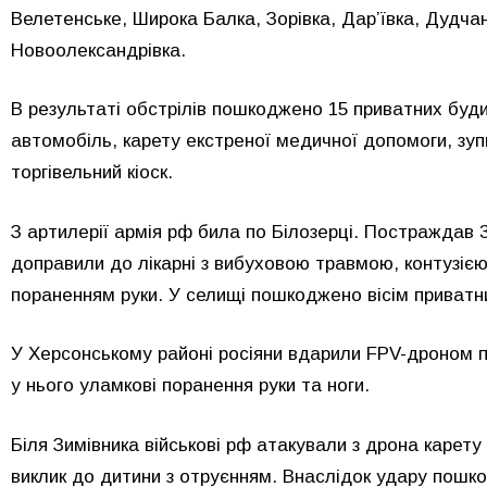
Велетенське, Широка Балка, Зорівка, Дар’ївка, Дудчан
Новоолександрівка.
В результаті обстрілів пошкоджено 15 приватних буди
автомобіль, карету екстреної медичної допомоги, зуп
торгівельний кіоск.
З артилерії армія рф била по Білозерці. Постраждав 3
доправили до лікарні з вибуховою травмою, контузіє
пораненням руки. У селищі пошкоджено вісім приватни
У Херсонському районі росіяни вдарили FPV-дроном п
у нього уламкові поранення руки та ноги.
Біля Зимівника військові рф атакували з дрона карет
виклик до дитини з отруєнням. Внаслідок удару пошк