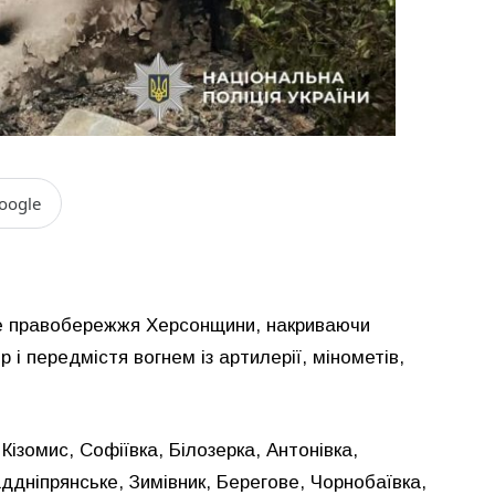
oogle
не правобережжя Херсонщини, накриваючи
і передмістя вогнем із артилерії, мінометів,
ізомис, Софіївка, Білозерка, Антонівка,
ддніпрянське, Зимівник, Берегове, Чорнобаївка,