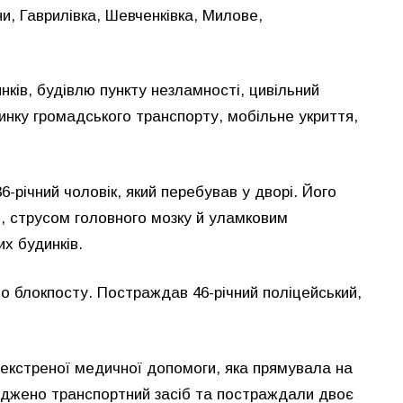
и, Гаврилівка, Шевченківка, Милове,
нків, будівлю пункту незламності, цивільний
инку громадського транспорту, мобільне укриття,
6-річний чоловік, який перебував у дворі. Його
ю, струсом головного мозку й уламковим
х будинків.
о блокпосту. Постраждав 46-річний поліцейський,
у екстреної медичної допомоги, яка прямувала на
оджено транспортний засіб та постраждали двоє