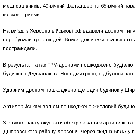
медпрацівників. 49-річний фельдшер та 65-річний пар
мозкові травми.
На виїзді з Херсона військові рф вдарили дроном тип
перебували троє людей. Внаслідок атаки транспортни
постраждали.
В результаті атак FPV-дронами пошкоджено будівлю 
будинки в Дудчанах та Новодмитрівці, відбулося загор
Ударним дроном пошкоджено ще один будинок у Широ
Артилерійським вогнем пошкоджено житловий будинок 
З самого ранку окупанти обстрілювали з артилерії т
Дніпровського району Херсона. Через скид із БпЛА у п