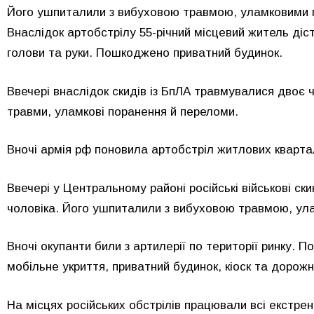
Його ушпиталили з вибуховою травмою, уламковими п
Внаслідок артобстрілу 55-річний місцевий житель діс
голови та руки. Пошкоджено приватний будинок.
Ввечері внаслідок скидів із БпЛА травмувалися двоє чо
травми, уламкові поранення й переломи.
Вночі армія рф поновила артобстріл житлових кварта
Ввечері у Центральному районі російські військові ски
чоловіка. Його ушпиталили з вибуховою травмою, ула
Вночі окупанти били з артилерії по території ринку.
мобільне укриття, приватний будинок, кіоск та дорожн
На місцях російських обстрілів працювали всі екстрен