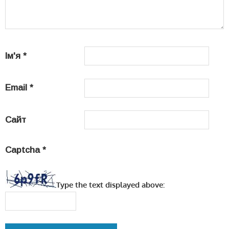
Ім'я
*
Email
*
Сайт
Captcha
*
Type the text displayed above: