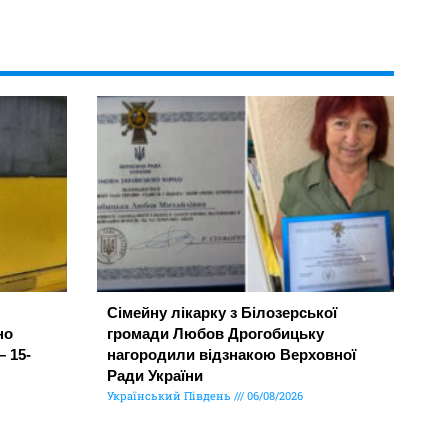
Сімейну лікарку з Білозерської
но
громади Любов Дрогобицьку
– 15-
нагородили відзнакою Верховної
Ради України
Український Південь
06/08/2026