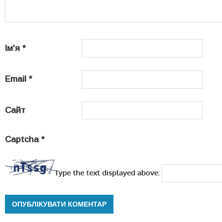
Ім'я
*
Email
*
Сайт
Captcha
*
Type the text displayed above: