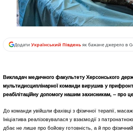
Додати
Український Південь
як бажане джерело в G
Викладач медичного факультету Херсонського держа
мультидисциплінарної команди вирушив у прифронто
реабілітаційну допомогу нашим захисникам, – про 
До команди увійшли фахівці з фізичної терапії, маса
Ініціатива реалізовувалася у взаємодії з патронатно
дбає не лише про бойову готовність, а й про фізичний 