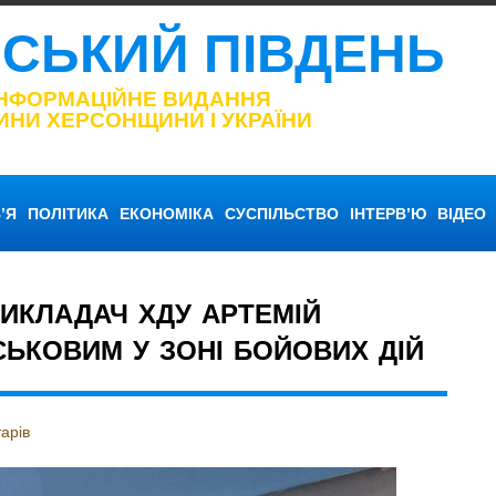
НСЬКИЙ ПІВДЕНЬ
ІНФОРМАЦІЙНЕ ВИДАННЯ
ИНИ ХЕРСОНЩИНИ І УКРАЇНИ
’Я
ПОЛІТИКА
ЕКОНОМІКА
СУСПІЛЬСТВО
ІНТЕРВ’Ю
ВІДЕО
ВИКЛАДАЧ ХДУ АРТЕМІЙ
ЬКОВИМ У ЗОНІ БОЙОВИХ ДІЙ
арів