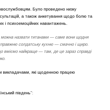
ковослужбовцям. Було проведено низку
нсультацій, а також анкетування щодо болю та
чних і психоемоційних навантажень.
 можна назвати титанами — саме вони щодня
справжню солдатську кухню — смачно і щиро.
о вміємо найкраще — там, де це зараз справді
ко.
ми викладачами, які щоденною працею
їнський південь”: