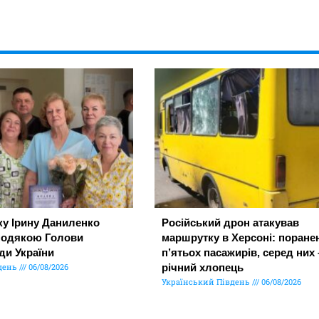
ку Ірину Даниленко
Російський дрон атакував
подякою Голови
маршрутку в Херсоні: поране
ди України
п’ятьох пасажирів, серед них 
день
06/08/2026
річний хлопець
Український Південь
06/08/2026