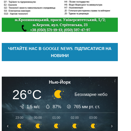
ЧИТАЙТЕ НАС В GOOGLE NEWS. ПІДПИСАТИСЯ НА
НОВИНИ
Нью-Йорк
26°C
Безхмарне небо
1.5 м/с
87%
765
мм рт. ст.
23:00
00:00
01:00
02:00
03:00
04:00
05:
‹
›