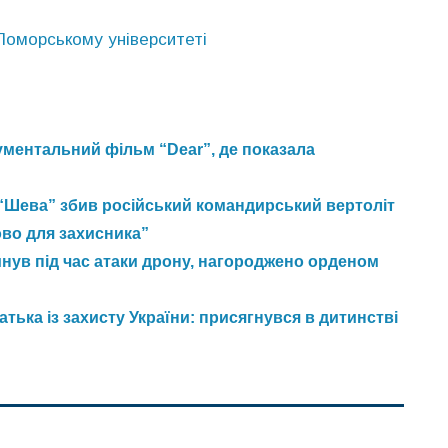
Поморському університеті
ментальний фільм “Dear”, де показала
“Шева” збив російський командирський вертоліт
ово для захисника”
нув під час атаки дрону, нагороджено орденом
ька із захисту України: присягнувся в дитинстві