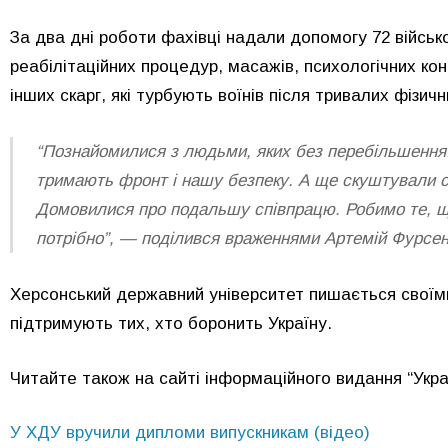
За два дні роботи фахівці надали допомогу 72 війсь
реабілітаційних процедур, масажів, психологічних ко
інших скарг, які турбують воїнів після тривалих фізи
“Познайомилися з людьми, яких без перебільшення
тримають фронт і нашу безпеку. А ще скуштували 
Домовилися про подальшу співпрацю. Робимо те, щ
потрібно”, — поділився враженнями Артемій Фурсен
Херсонський державний університет пишається свої
підтримують тих, хто боронить Україну.
Читайте також на сайті інформаційного видання “Укра
У ХДУ вручили дипломи випускникам (відео)