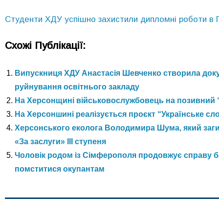
Студенти ХДУ успішно захистили дипломні роботи в 
Схожі Публікації:
Випускниця ХДУ Анастасія Шевченко створила доку
руйнування освітнього закладу
На Херсонщині військовослужбовець на позивний 
На Херсоншині реалізується проєкт “Українське сл
Херсонського еколога Володимира Шума, який заги
«За заслуги» ІІІ ступеня
Чоловік родом із Сімферополя продовжує справу бат
помститися окупантам