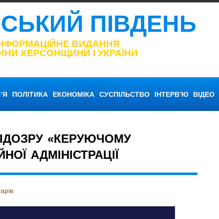
НСЬКИЙ ПІВДЕНЬ
ІНФОРМАЦІЙНЕ ВИДАННЯ
ИНИ ХЕРСОНЩИНИ І УКРАЇНИ
’Я
ПОЛІТИКА
ЕКОНОМІКА
СУСПІЛЬСТВО
ІНТЕРВ’Ю
ВІДЕО
ПІДОЗРУ «КЕРУЮЧОМУ
НОЇ АДМІНІСТРАЦІЇ
арів