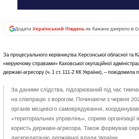
Додати
Український Південь
як бажане джерело в G
За процесуального керівництва Херсонської обласної та К
«керуючому справами» Каховської окупаційної адміністрац
державі-агресору (ч. 1 ст. 111-2 КК України), – повідомила
За даними слідства, підозрюваний під час тимча
на співпрацю з ворогом. Починаючи з червня 2022
органів місцевого самоврядування, координував 
«територіальних управлінь», сприяв організації
користь держави-агресора. Також формував сере
дискредитацію державної влади України.