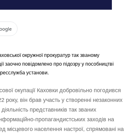
oogle
аховської окружної прокуратур так званому
ії заочно повідомлено про підозру у пособництві
 пресслужба установи.
сової окупації Каховки добровільно погодився
 року, він брав участь у створенні незаконних
діяльність представників так званих
 інформаційно-пропагандистських заходів на
д місцевого населення настрої, спрямовані на