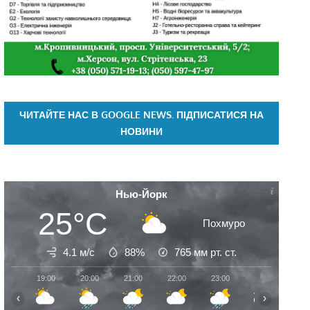
ЧИТАЙТЕ НАС В GOOGLE NEWS. ПІДПИСАТИСЯ НА
НОВИНИ
Нью-Йорк
25°C
Похмуро
4.1 м/с
88%
765
мм рт. ст.
19:00
20:00
21:00
22:00
23:00
00:00
01:
‹
›