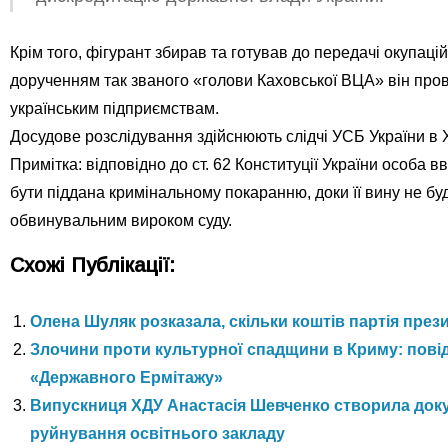
Крім того, фігурант збирав та готував до передачі окупацій
дорученням так званого «голови Каховської ВЦА» він про
українським підприємствам.
Досудове розслідування здійснюють слідчі УСБ України в Х
Примітка: відповідно до ст. 62 Конституції України особа 
бути піддана кримінальному покаранню, доки її вину не б
обвинувальним вироком суду.
Схожі Публікації:
Олена Шуляк розказала, скільки коштів партія през
Злочини проти культурної спадщини в Криму: пові
«Державного Ермітажу»
Випускниця ХДУ Анастасія Шевченко створила доку
руйнування освітнього закладу