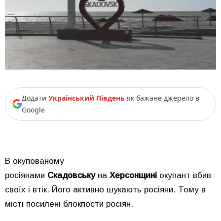
Додати
Український Південь
як бажане джерело в
Google
В окупованому
росіянами
Скадовську
на
Херсонщині
окупант вбив
своїх і втік. Його активно шукають росіяни. Тому в
місті посилені блокпости росіян.