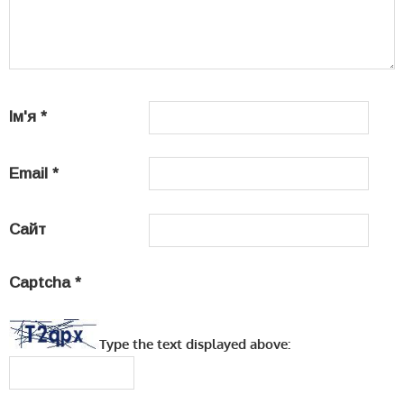
Ім'я
*
Email
*
Сайт
Captcha
*
Type the text displayed above: