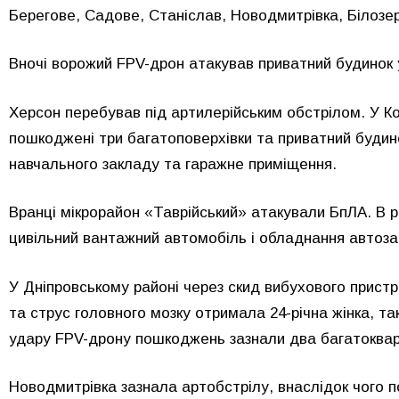
Берегове, Садове, Станіслав, Новодмитрівка, Білозер
Вночі ворожий FPV-дрон атакував приватний будинок 
Херсон перебував під артилерійським обстрілом. У К
пошкоджені три багатоповерхівки та приватний будин
навчального закладу та гаражне приміщення.
Вранці мікрорайон «Таврійський» атакували БпЛА. В 
цивільний вантажний автомобіль і обладнання автозап
У Дніпровському районі через скид вибухового прист
та струс головного мозку отримала 24-річна жінка, т
удару FPV-дрону пошкоджень зазнали два багатоквар
Новодмитрівка зазнала артобстрілу, внаслідок чого 