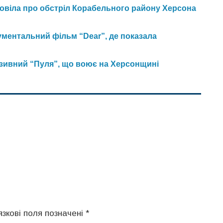
зповіла про обстріл Корабельного району Херсона
ментальний фільм “Dear”, де показала
озивний “Пуля”, що воює на Херсонщині
язкові поля позначені
*