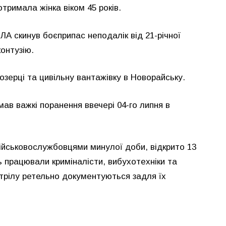
тримала жінка віком 45 років.
А скинув боєприпас неподалік від 21-річної
контузію.
зерці та цивільну вантажівку в Новорайську.
мав важкі поранення ввечері 04-го липня в
військовослужбовцями минулої доби, відкрито 13
 працювали криміналісти, вибухотехніки та
бстрілу ретельно документуються задля їх