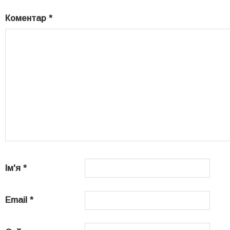
Коментар
*
Ім'я
*
Email
*