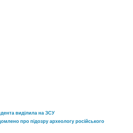
идента виділила на ЗСУ
домлено про підозру археологу російського