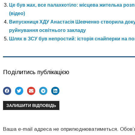
Це був жах, все палахкотіло: місцева жителька ро
(відео)
Випускниця ХДУ Анастасія Шевченко створила доку
руйнування освітнього закладу
Шлях в ЗСУ був непростий: історія снайперки на п
Поділитись публікацією
ЗАЛИШИТИ ВІДПОВІДЬ
Ваша e-mail адреса не оприлюднюватиметься.
Обов’