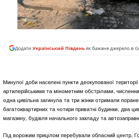
Додати
Український Південь
як бажане джерело в G
Минулої доби населені пункти деокупованої території
артилерійськими та мінометним обстрілами, численн
одна цивільна загинула та три жінки отримали поран
багатоквартирних та чотири приватні будинки, два цив
магазину, будівля начального закладу та автозаправн
Під ворожим прицілом перебували обласний центр, Гон