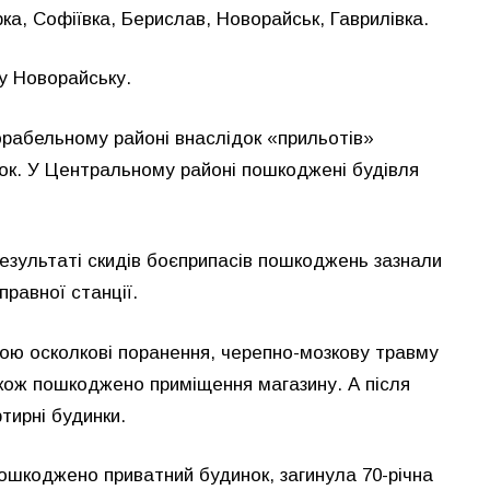
ка, Софіївка, Берислав, Новорайськ, Гаврилівка.
у Новорайську.
орабельному районі внаслідок «прильотів»
ок. У Центральному районі пошкоджені будівля
результаті скидів боєприпасів пошкоджень зазнали
равної станції.
рою осколкові поранення, черепно-мозкову травму
акож пошкоджено приміщення магазину. А після
тирні будинки.
пошкоджено приватний будинок, загинула 70-річна