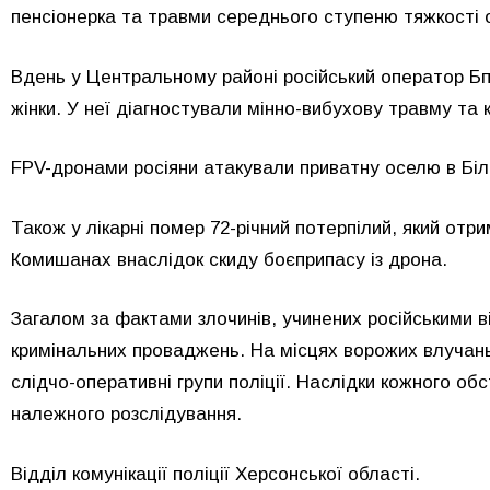
пенсіонерка та травми середнього ступеню тяжкості о
Вдень у Центральному районі російський оператор БпЛ
жінки. У неї діагностували мінно-вибухову травму та 
FPV-дронами росіяни атакували приватну оселю в Біло
Також у лікарні помер 72-річний потерпілий, який отри
Комишанах внаслідок скиду боєприпасу із дрона.
Загалом за фактами злочинів, учинених російськими 
кримінальних проваджень. На місцях ворожих влучань
слідчо-оперативні групи поліції. Наслідки кожного о
належного розслідування.
Відділ комунікації поліції Херсонської області.