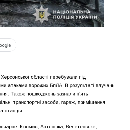
oogle
 Херсонської області перебували під
ими атаками ворожих БпЛА. В результаті влучань
ення. Також пошкоджень зазнали п’ять
ільні транспортні засоби, гараж, приміщення
а станція.
чарне, Кізомис, Антонівка, Велетенське,