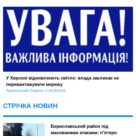
У Херсоні відновлюють світло: влада закликає не
перевантажувати мережу
Український Південь
06/08/2026
СТРІЧКА НОВИН
Бериславський район під
масованими атаками: п’ятеро