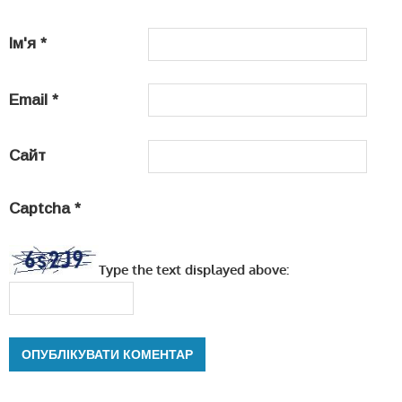
Ім'я
*
Email
*
Сайт
Captcha
*
Type the text displayed above: