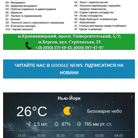
ЧИТАЙТЕ НАС В GOOGLE NEWS. ПІДПИСАТИСЯ НА
НОВИНИ
Нью-Йорк
26°C
Безхмарне небо
1.5 м/с
87%
765
мм рт. ст.
23:00
00:00
01:00
02:00
03:00
04:00
05