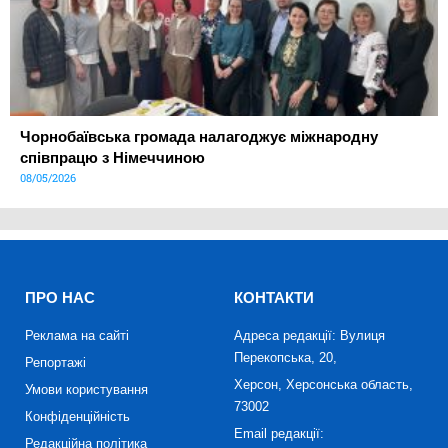
Чорнобаївська громада налагоджує міжнародну
співпрацю з Німеччиною
08/05/2026
ПРО НАС
КОНТАКТИ
Реклама на сайті
Адреса редакції: Вулиця
Перекопська, 20,
Репортажі
Херсон, Херсонська область,
Умови користування
73002
Конфіденційність
Email редакції:
Редакційна політика