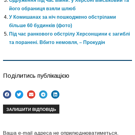
Одруження під час війни: у Херсоні військовий та
його обраниця взяли шлюб
У Комишанах за ніч пошкоджено обстрілами
більше 60 будинків (фото)
Під час ранкового обстрілу Херсонщини є загиблі
та поранені. Вбито немовля, – Прокудін
Поділитись публікацією
ЗАЛИШИТИ ВІДПОВІДЬ
Ваша e-mail адреса не оприлюднюватиметься.