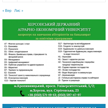
« Вер
Лис »