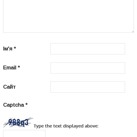
Ім'я
*
Email
*
Сайт
Captcha
*
Type the text displayed above: