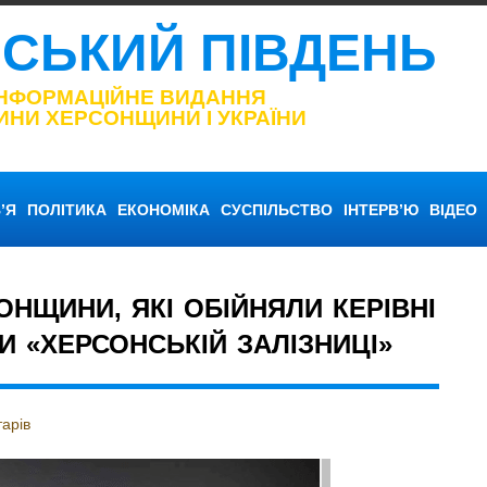
НСЬКИЙ ПІВДЕНЬ
ІНФОРМАЦІЙНЕ ВИДАННЯ
ИНИ ХЕРСОНЩИНИ І УКРАЇНИ
’Я
ПОЛІТИКА
ЕКОНОМІКА
СУСПІЛЬСТВО
ІНТЕРВ’Ю
ВІДЕО
НЩИНИ, ЯКІ ОБІЙНЯЛИ КЕРІВНІ
 «ХЕРСОНСЬКІЙ ЗАЛІЗНИЦІ»
арів