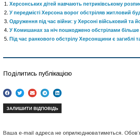
Херсонських дітей навчають петриківському розп
У передмісті Херсона ворог обстріляв житловий буд
Одруження під час війни: у Херсоні військовий та
У Комишанах за ніч пошкоджено обстрілами більше 
Під час ранкового обстрілу Херсонщини є загиблі т
Поділитись публікацією
ЗАЛИШИТИ ВІДПОВІДЬ
Ваша e-mail адреса не оприлюднюватиметься.
Обов’