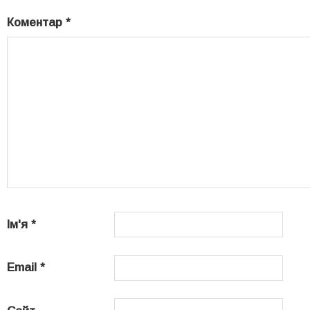
Коментар
*
Ім'я
*
Email
*