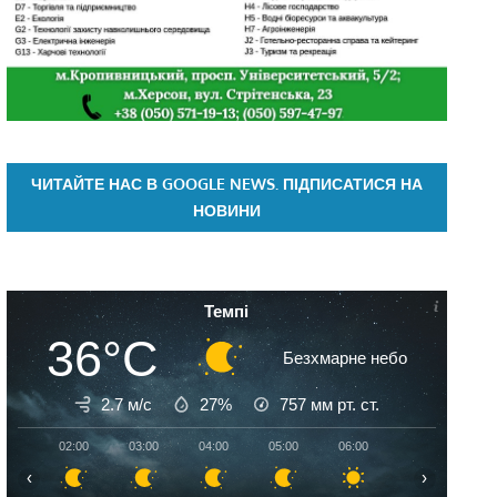
ЧИТАЙТЕ НАС В GOOGLE NEWS. ПІДПИСАТИСЯ НА
НОВИНИ
Темпі
36°C
Безхмарне небо
2.7 м/с
27%
757
мм рт. ст.
02:00
03:00
04:00
05:00
06:00
07:00
08:
‹
›