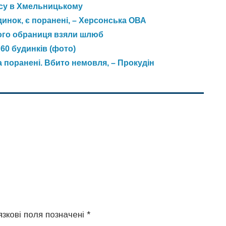
ису в Хмельницькому
инок, є поранені, – Херсонська ОВА
 його обраниця взяли шлюб
60 будинків (фото)
а поранені. Вбито немовля, – Прокудін
язкові поля позначені
*