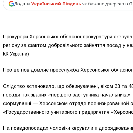
Додати
Український Південь
як бажане джерело в G
Прокурори Херсонської обласної прокуратури скерува
регіону за фактом добровільного зайняття посад у нез
КК України).
Про це повідомляє пресслужба Херсонської обласної
Слідство встановило, що обвинувачені, віком 33 та 48
посади так званих «першого заступника начальника» 
формуванні — Херсонском отряде военизированной охр
«Государственного унитарного предприятия «Херсонс
На псевдопосадах чоловіки керували підпорядкован