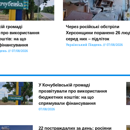
ій громаді
Через російські обстріли
 про використання
Херсонщини поранено 26 люд
штів: на що
серед них – підліток
фінансування
Український Південь
07/08/2026
день
07/08/2026
У Кочубеївській громаді
прозвітували про використання
бюджетних коштів: на що
спрямували фінансування
07/08/2026
22 постраждалих за день: росіяни