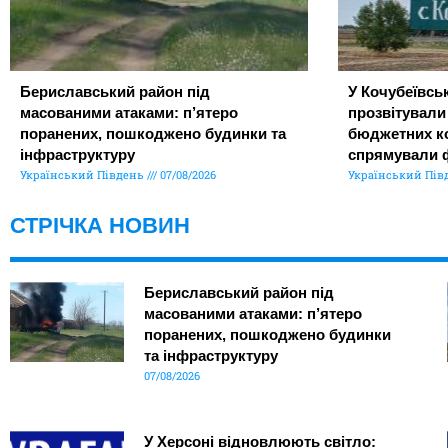
Бериславський район під
У Кочубеївськ
масованими атаками: п’ятеро
прозвітували
поранених, пошкоджено будинки та
бюджетних ко
інфраструктуру
спрямували 
Український Південь
07/08/2026
Український Пів
СТРІЧКА НОВИН
Бериславський район під
масованими атаками: п’ятеро
поранених, пошкоджено будинки
та інфраструктуру
07/08/2026
У Херсоні відновлюють світло: