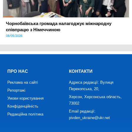
Чорнобаївська громада налагоджує міжнародну
співпрацю з Німеччиною
08/05/2026
ПРО НАС
КОНТАКТИ
Реклама на сайті
Адреса редакції: Вулиця
Перекопська, 20,
Репортажі
Херсон, Херсонська область,
Умови користування
73002
Конфіденційність
Email редакції:
Редакційна політика
pivden_ukraine@ukr.net