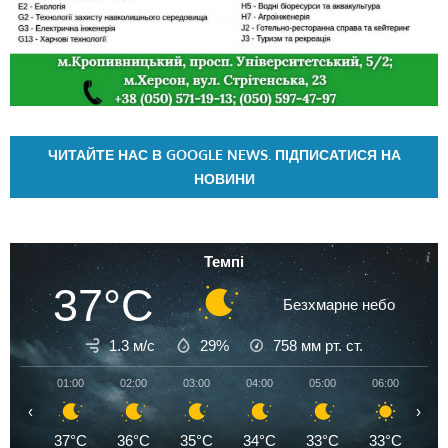
ЧИТАЙТЕ НАС В GOOGLE NEWS. ПІДПИСАТИСЯ НА
НОВИНИ
Темпі
37°C
Безхмарне небо
1.3 м/с
29%
758
мм рт. ст.
01:00
02:00
03:00
04:00
05:00
06:00
07
‹
›
37°C
36°C
35°C
34°C
33°C
33°C
3