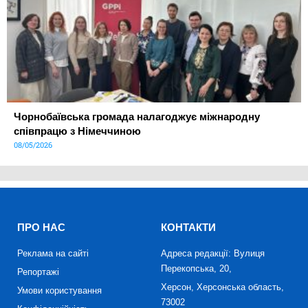
Чорнобаївська громада налагоджує міжнародну
співпрацю з Німеччиною
08/05/2026
ПРО НАС
КОНТАКТИ
Реклама на сайті
Адреса редакції: Вулиця
Перекопська, 20,
Репортажі
Херсон, Херсонська область,
Умови користування
73002