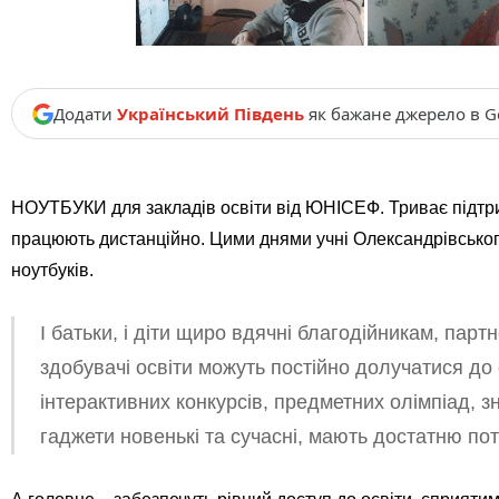
Додати
Український Південь
як бажане джерело в G
НОУТБУКИ для закладів освіти від ЮНІСЕФ.
Триває підтри
працюють дистанційно.
Цими днями учні Олександрівськог
ноутбуків.
І батьки, і діти щиро вдячні благодійникам, парт
здобувачі освіти можуть постійно долучатися до 
інтерактивних конкурсів, предметних олімпіад, 
гаджети новенькі та сучасні, мають достатню поту