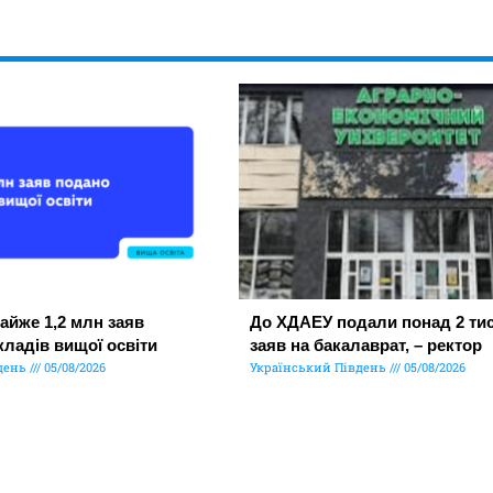
айже 1,2 млн заяв
До ХДАЕУ подали понад 2 тис
кладів вищої освіти
заяв на бакалаврат, – ректор
день
05/08/2026
Український Південь
05/08/2026