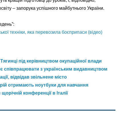
ь кращій підготовці до уроків, і, відповідно,
світу – запорука успішного майбутнього України.
вдень”:
кої техніки, яка перевозила боєприпаси (відео)
Тягинці під керівництвом окупаційної влади
ує співпрацювати з українським видавництвом
ції, відвідав звільнене місто
орій отримають ноутбуки для навчання
щорічній конференції в Італії