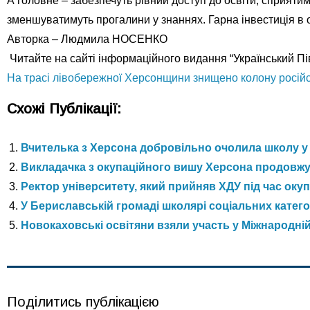
А головне – забезпечуть рівний доступ до освіти, сприятимут
зменшуватимуть прогалини у знаннях. Гарна інвестиція в о
Авторка – Людмила НОСЕНКО
Читайте на сайті інформаційного видання “Український Пі
На трасі лівобережної Херсонщини знищено колону російсь
Схожі Публікації:
Вчителька з Херсона добровільно очолила школу у 
Викладачка з окупаційного вишу Херсона продовж
Ректор університету, який прийняв ХДУ під час окупа
У Бериславській громаді школярі соціальних катег
Новокаховські освітяни взяли участь у Міжнародній 
Поділитись публікацією