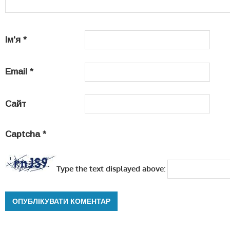
Ім'я
*
Email
*
Сайт
Captcha
*
Type the text displayed above: