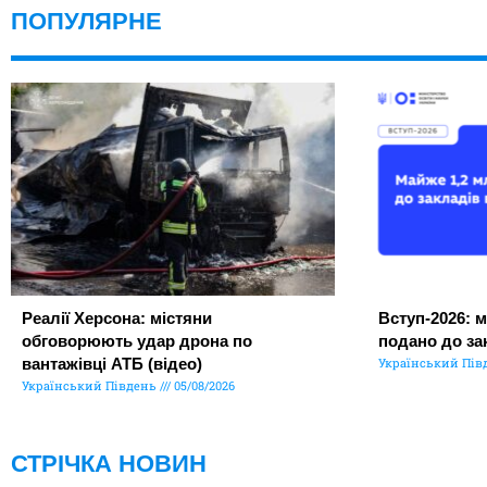
ПОПУЛЯРНЕ
Реалії Херсона: містяни
Вступ-2026: м
обговорюють удар дрона по
подано до за
вантажівці АТБ (відео)
Український Пів
Український Південь
05/08/2026
СТРІЧКА НОВИН