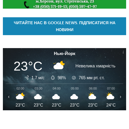
ЧИТАЙТЕ НАС В GOOGLE NEWS. ПІДПИСАТИСЯ НА
НОВИНИ
Нью-Йорк
23°C
Невелика хмарність
1.7 м/с
98%
765
мм рт. ст.
02:00
03:00
04:00
05:00
06:00
07:00
08
‹
›
23°C
23°C
23°C
23°C
23°C
24°C
2