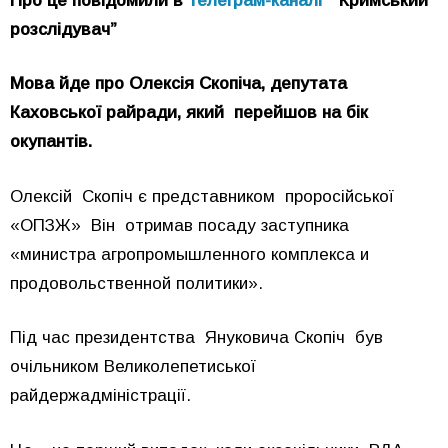
Про це повідомили в
телеграм-каналі
“Кримський
розслідувач”
Мова йде про Олексія Скопіча, депутата
Каховської райради, який перейшов на бік
окупантів.
Олексій Скопіч є представником проросійської
«ОПЗЖ» Він отримав посаду заступника
«министра агропромышленного комплекса и
продовольственной политики».
Під час президентства Януковича Скопіч був
очільником Великолепетиської
райдержадміністрації.