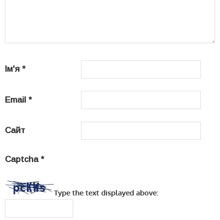
Ім'я
*
Email
*
Сайт
Captcha
*
Type the text displayed above: