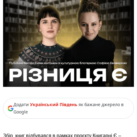
Додати
Український Південь
як бажане джерело в
Google
Збір книг відбувався в рамках проєкту Книгарні Є –