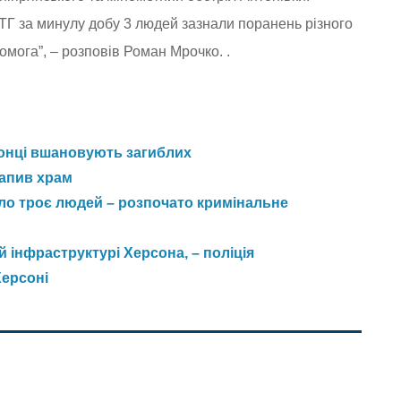
ТГ за минулу добу 3 людей зазнали поранень різного
мога”, – розповів Роман Мрочко. .
сонці вшановують загиблих
рапив храм
уло троє людей – розпочато кримінальне
й інфраструктурі Херсона, – поліція
Херсоні