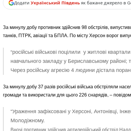
Додати
Український Південь
як бажане джерело в G
За минулу добу противник здійснив 98 обстрілів, випустивши
танків, ПТРК, авіації та БПЛА. По місту Херсон ворог вип
“російські військові поцілили у житлові квартали
навчального закладу у Бериславському районі; 
Через російську агресію 4 людини дістала поран
За минулу добу 37 разів російські війська обстріляли насе
громади та використали для цього 226 снарядів, – повід
“Ураження зафіксовані у Херсоні, Антонівці, Ін
Молодіжному.
Вночі противник здійснив артилерійський обстріл Надд