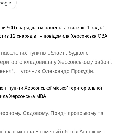
oogle
 500 снарядів з мінометів, артилерії, “Градів”,
устив 12 снарядів, – повідомила Херсонська ОВА.
 населених пунктів області; будівлю
територію кладовища у Херсонському районі.
ення”, – уточнив Олександр Прокудін.
лені пункти Херсонської міської територіальної
омила Херсонська МВА.
женерному, Садовому, Придніпровському та
ніпрянського та мінометний обстріл Антонівки.