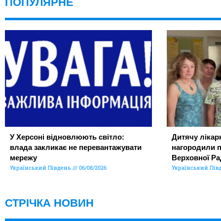
ПОПУЛЯРНЕ
У Херсоні відновлюють світло:
Дитячу лікар
влада закликає не перевантажувати
нагородили 
мережу
Верховної Ра
Український Південь
06/08/2026
Український Пів
СТРІЧКА НОВИН