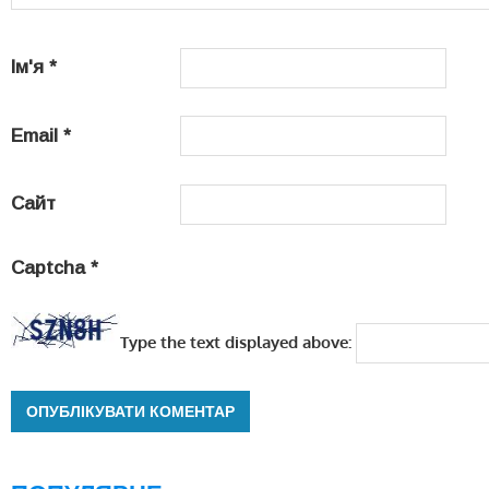
Ім'я
*
Email
*
Сайт
Captcha
*
Type the text displayed above: