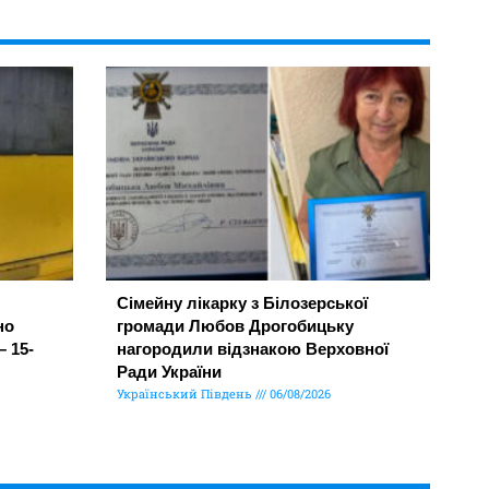
Сімейну лікарку з Білозерської
но
громади Любов Дрогобицьку
– 15-
нагородили відзнакою Верховної
Ради України
Український Південь
06/08/2026