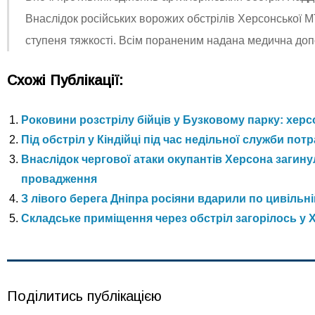
Внаслідок російських ворожих обстрілів Херсонської М
ступеня тяжкості. Всім пораненим надана медична допо
Схожі Публікації:
Роковини розстрілу бійців у Бузковому парку: хер
Під обстріл у Кіндійці під час недільної служби пот
Внаслідок чергової атаки окупантів Херсона загин
провадження
З лівого берега Дніпра росіяни вдарили по цивільні
Складське приміщення через обстріл загорілось у 
Поділитись публікацією