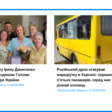
ку Ірину Даниленко
Російський дрон атакував
подякою Голови
маршрутку в Херсоні: поране
ди України
п’ятьох пасажирів, серед них 
день
06/08/2026
річний хлопець
Український Південь
06/08/2026