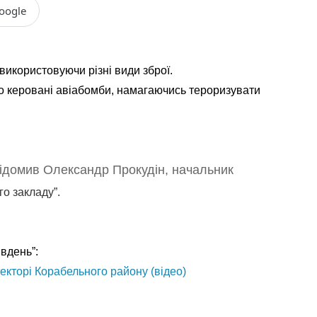
oogle
 використовуючи різні види зброї.
сто керовані авіабомби, намагаючись тероризувати
овідомив Олександр Прокудін, начальник
о закладу”.
вдень”:
екторі Корабельного району (відео)