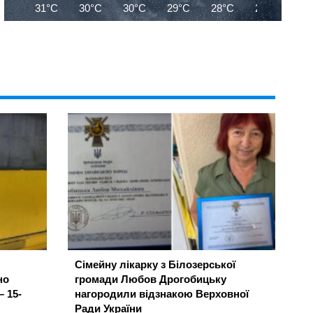
31°C
30°C
30°C
29°C
28°C
27°C
27
Сімейну лікарку з Білозерської
но
громади Любов Дрогобицьку
– 15-
нагородили відзнакою Верховної
Ради України