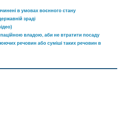
 вчинені в умовах воєнного стану
державній зраді
ідео)
упаційною владою, аби не втратити посаду
юючих речовин або суміші таких речовин в