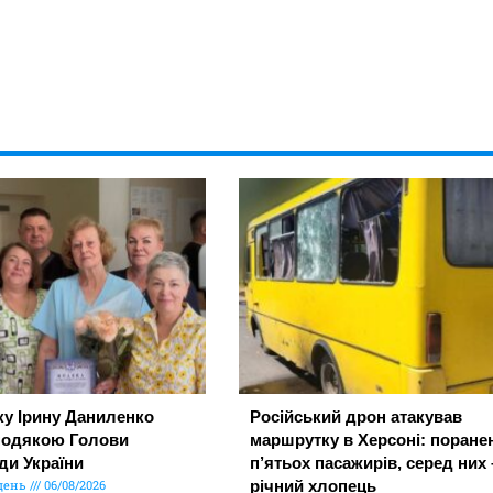
ку Ірину Даниленко
Російський дрон атакував
подякою Голови
маршрутку в Херсоні: поране
ди України
п’ятьох пасажирів, серед них 
день
06/08/2026
річний хлопець