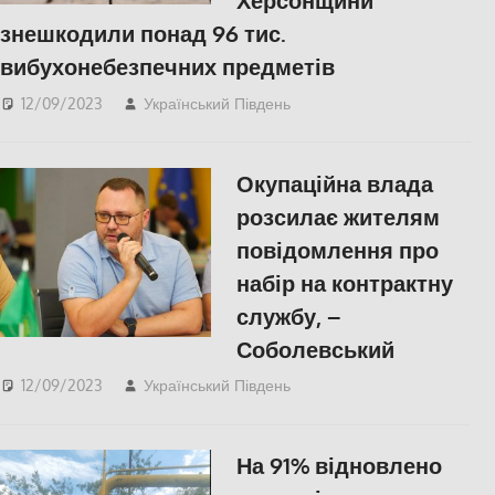
Херсонщини
знешкодили понад 96 тис.
вибухонебезпечних предметів
12/09/2023
Український Південь
Правопорушення
,
СУСПІЛЬСТВО
,
Херсон
Окупаційна влада
розсилає жителям
повідомлення про
набір на контрактну
службу, –
Соболевський
12/09/2023
Український Південь
ПОПУЛЯРНЕ
,
Херсон
На 91% відновлено