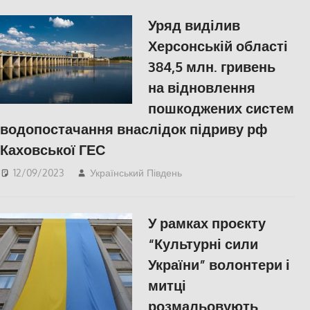
Уряд виділив
Херсонській області
384,5 млн. гривень
на відновлення
пошкоджених систем
водопостачання внаслідок підриву рф
Каховської ГЕС
12/09/2023
Український Південь
ЕКОНОМІКА
,
Херсон
У рамках проєкту
“Культурні сили
України” волонтери і
митці
розмальовують