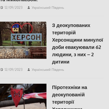
12/09/2023
Український Південь
ПОПУЛЯРНЕ
,
Херсон
З деокупованих
територій
Херсонщини минулої
доби евакуювали 62
людини, з них – 2
дитини
12/09/2023
Український Південь
ПОПУЛЯРНЕ
,
Херсон
Піротехніки на
деокупованій
території