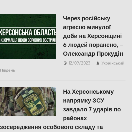
Через російську
агресію минулої
доби на Херсонщині
6 людей поранено, –
Олександр Прокудін
12/09/2023
Український
Південь
ПОПУЛЯРНЕ
,
Херсон
На Херсонському
напрямку ЗСУ
завдало 7 ударів по
районах
зосередження особового складу та