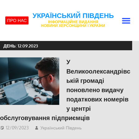
УКРАЇНСЬКИЙ ПІВДЕНЬ
ПРО НАС
ІНФОРМАЦІЙНЕ ВИДАННЯ
НОВИНИ ХЕРСОНЩИНИ І УКРАЇНИ
ДЕНЬ:
12.09.2023
У
Великоолександрівс
ькій громаді
поновлено видачу
податкових номерів
у центрі
обслуговування підприємців
12/09/2023
Український Південь
ЕКОНОМІКА
,
Херсон