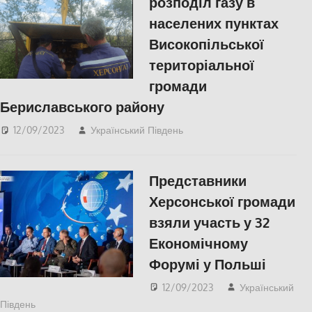
розподіл газу в
населених пунктах
Високопільської
територіальної
громади
Бериславського району
12/09/2023
Український Південь
СУСПІЛЬСТВО
,
Херсон
Представники
Херсонської громади
взяли участь у 32
Економічному
Форумі у Польші
12/09/2023
Український
Південь
ЕКОНОМІКА
,
Херсон