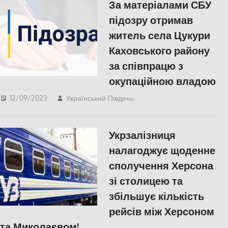
За матеріалами СБУ
підозру отримав
житель села Цукури
Каховського району
за співпрацю з
окупаційною владою
12/09/2023
Український Південь
ПОПУЛЯРНЕ
,
Херсон
Укрзалізниця
налагоджує щоденне
сполучення Херсона
зі столицею та
збільшує кількість
рейсів між Херсоном
та Миколаєвом!