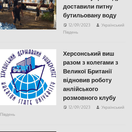
доставили питну
бутильовану воду
12/09/2023
Український
Південь
ПОПУЛЯРНЕ
,
Херсон
Херсонський виш
разом з колегами з
Великої Британії
відновив роботу
анлійського
розмовного клубу
12/09/2023
Український
Південь
КУЛЬТУРА
,
ПОПУЛЯРНЕ
,
Херсон