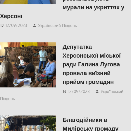
мурали на укриттях у
Херсоні
12/09/2023
Український Південь
КУЛЬТУРА
,
Херсон
Депутатка
Херсонської міської
ради Галина Лугова
провела виїзний
прийом громадян
12/09/2023
Український
Південь
СУСПІЛЬСТВО
,
Херсон
Благодійники в
Милівську громаду