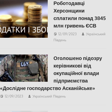
Роботодавці
Херсонщини
сплатили понад 3845
млн гривень ЄСВ
12/09/2023
Український
Південь
ЕКОНОМІКА
,
СУСПІЛЬСТВО
,
Херсон
Оголошено підозру
керівникові від
окупаційної влади
підприємства
«Дослідне господарство Асканійське»
12/09/2023
Український Південь
ПОПУЛЯРНЕ
,
СУСПІЛЬСТВО
,
Херсон