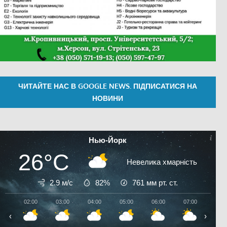
ЧИТАЙТЕ НАС В GOOGLE NEWS. ПІДПИСАТИСЯ НА
НОВИНИ
Нью-Йорк
26°C
Невелика хмарність
2.9 м/с
82%
761
мм рт. ст.
02:00
03:00
04:00
05:00
06:00
07:00
08:0
‹
›