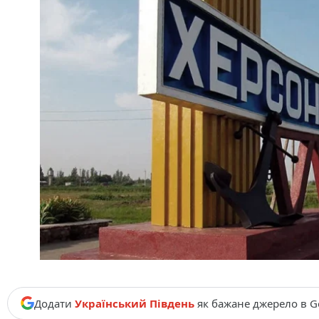
Додати
Український Південь
як бажане джерело в G