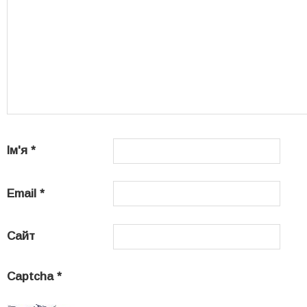
Ім'я
*
Email
*
Сайт
Captcha
*