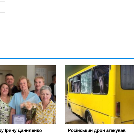
ку Ірину Даниленко
Російський дрон атакував