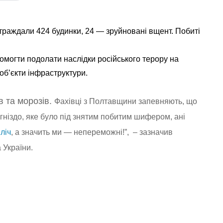
траждали 424 будинки, 24 — зруйновані вщент. Побиті
помогти подолати наслідки російського терору на
об’єкти інфраструктури.
в та морозів.
Фахівці з Полтавщини запевняють, що
 гніздо, яке було під знятим побитим шифером, ані
ліч
, а значить ми — непереможні!”, – зазначив
 України.