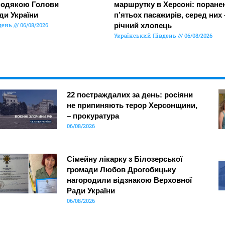
подякою Голови
маршрутку в Херсоні: поране
ди України
п’ятьох пасажирів, серед них 
день
06/08/2026
річний хлопець
Український Південь
06/08/2026
22 постраждалих за день: росіяни
не припиняють терор Херсонщини,
– прокуратура
06/08/2026
Сімейну лікарку з Білозерської
громади Любов Дрогобицьку
нагородили відзнакою Верховної
Ради України
06/08/2026