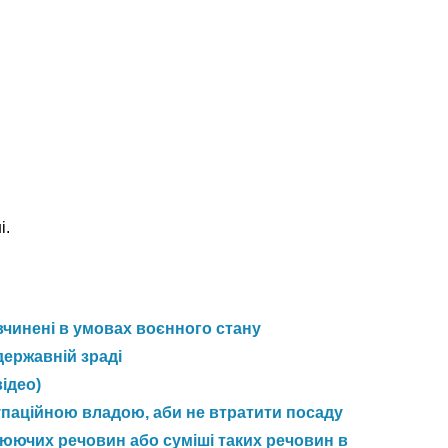
і.
 вчинені в умовах воєнного стану
державній зраді
ідео)
упаційною владою, аби не втратити посаду
юючих речовин або суміші таких речовин в