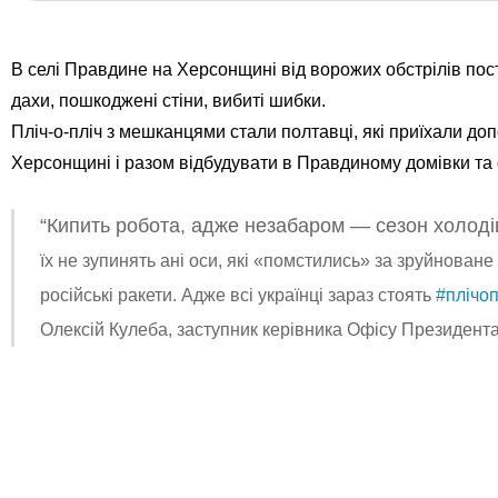
В селі Правдине на Херсонщині від ворожих обстрілів пос
дахи, пошкоджені стіни, вибиті шибки.
Пліч-о-пліч з мешканцями стали полтавці, які приїхали до
Херсонщині і разом відбудувати в Правдиному домівки та 
“Кипить робота, адже незабаром — сезон холоді
їх не зупинять ані оси, які «помстились» за зруйноване
російські ракети.
Адже всі українці зараз стоять
#плічоп
Олексій Кулеба, заступник керівника Офісу Президента