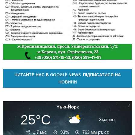
ЧИТАЙТЕ НАС В GOOGLE NEWS. ПІДПИСАТИСЯ НА
НОВИНИ
Нью-Йорк
25°C
Хмарно
1.7 м/с
93%
763
мм рт. ст.