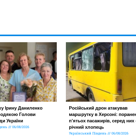
ку Ірину Даниленко
Російський дрон атакував
подякою Голови
маршрутку в Херсоні: поране
ди України
п’ятьох пасажирів, серед них 
день
06/08/2026
річний хлопець
Український Південь
06/08/2026