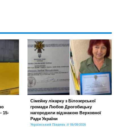
Сімейну лікарку з Білозерської
но
громади Любов Дрогобицьку
– 15-
нагородили відзнакою Верховної
Ради України
Український Південь
06/08/2026