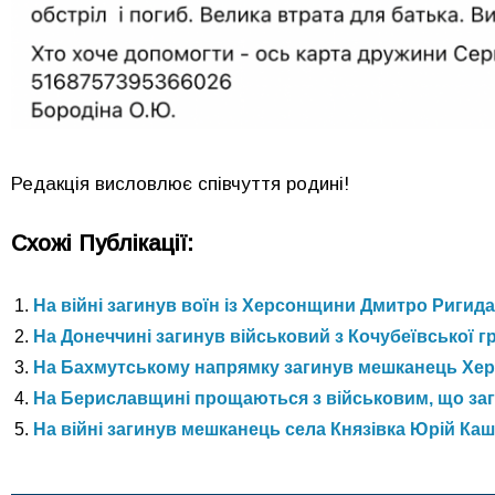
Редакція висловлює співчуття родині!
Схожі Публікації:
На війні загинув воїн із Херсонщини Дмитро Ригида
На Донеччині загинув військовий з Кочубеївської 
На Бахмутському напрямку загинув мешканець Хер
На Бериславщині прощаються з військовим, що заг
На війні загинув мешканець села Князівка Юрій Ка