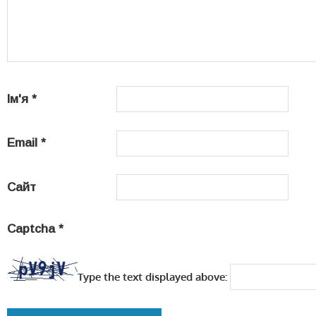
Ім'я
*
Email
*
Сайт
Captcha
*
Type the text displayed above: