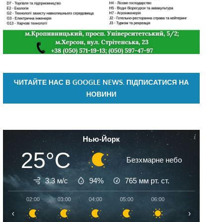
ЧИТАЙТЕ НАС В GOOGLE NEWS. ПІДПИСАТИСЯ НА
НОВИНИ
Нью-Йорк
25°C
Безхмарне небо
3.3 м/с
94%
765
мм рт. ст.
02:00
03:00
04:00
05:00
06:00
07:00
08:
‹
›