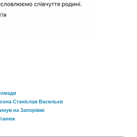
громади
сона Станіслав Васильєв
инув на Запоріжжі
штанюк