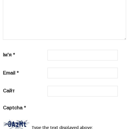
Ім'я
*
Email
*
Сайт
Captcha
*
Type the text displayed above: