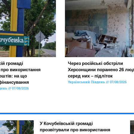
ій громаді
Через російські обстріли
 про використання
Херсонщини поранено 26 люд
штів: на що
серед них – підліток
фінансування
Український Південь
07/08/2026
день
07/08/2026
У Кочубеївській громаді
прозвітували про використання