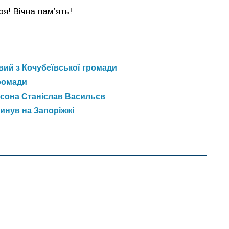
я! Вічна пам’ять!
овий з Кочубеївської громади
громади
сона Станіслав Васильєв
инув на Запоріжжі