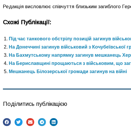
Редакція висловлює співчуття близьким загиблого Геро
Схожі Публікації:
Під час танкового обстрілу позицій загинув військ
На Донеччині загинув військовий з Кочубеївської 
На Бахмутському напрямку загинув мешканець Хер
На Бериславщині прощаються з військовим, що заг
Мешканець Білозерської громади загинув на війні
Поділитись публікацією