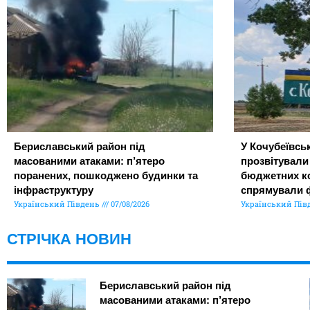
Бериславський район під
У Кочубеївськ
масованими атаками: п’ятеро
прозвітували
поранених, пошкоджено будинки та
бюджетних ко
інфраструктуру
спрямували 
Український Південь
07/08/2026
Український Пів
СТРІЧКА НОВИН
Бериславський район під
масованими атаками: п’ятеро