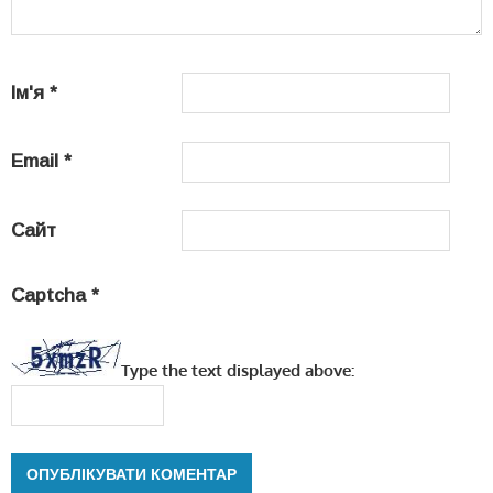
Ім'я
*
Email
*
Сайт
Captcha
*
Type the text displayed above: