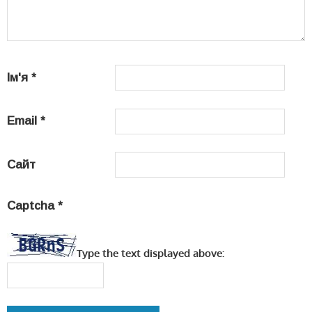
Ім'я
*
Email
*
Сайт
Captcha
*
Type the text displayed above: