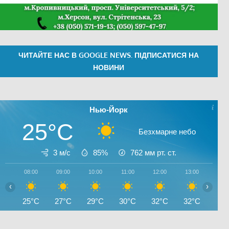
ЧИТАЙТЕ НАС В GOOGLE NEWS. ПІДПИСАТИСЯ НА
НОВИНИ
Нью-Йорк
25°C
Безхмарне небо
3 м/с
85%
762
мм рт. ст.
08:00
09:00
10:00
11:00
12:00
13:00
14:0
‹
›
25°C
27°C
29°C
30°C
32°C
32°C
33°