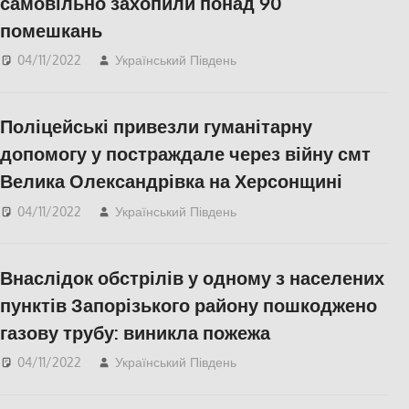
самовільно захопили понад 90
помешкань
04/11/2022
Український Південь
Актуальні новини
,
ПОПУЛЯРНЕ
,
Херсон
,
Херсонська область
Поліцейські привезли гуманітарну
допомогу у постраждале через війну смт
Велика Олександрівка на Херсонщині
04/11/2022
Український Південь
СУСПІЛЬСТВО
,
Херсон
,
Херсонська
область
Внаслідок обстрілів у одному з населених
пунктів Запорізького району пошкоджено
газову трубу: виникла пожежа
04/11/2022
Український Південь
Запоріжжя
,
Запорожье
,
ПОПУЛЯРНЕ
,
СУСПІЛЬСТВО