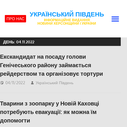
УКРАЇНСЬКИЙ ПІВДЕНЬ
ПРО НАС
ІНФОРМАЦІЙНЕ ВИДАННЯ
НОВИНИ ХЕРСОНЩИНИ І УКРАЇНИ
ДЕНЬ:
04.11.2022
Екскандидат на посаду голови
Генічеського району займається
рейдерством та організовує тортури
04/11/2022
Український Південь
Актуальні новини
,
Херсон
,
Херсонська
область
Тварини з зоопарку у Новій Каховці
потребують евакуації: як можна їм
допомогти