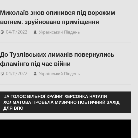
ПОПУЛЯРНЕ
,
Херсон
,
Миколаїв знов опинився під ворожим
Херсонська область
вогнем: зруйновано приміщення
04/11/2022
Український Південь
Актуальні новини
,
Николаев
,
ПОПУЛЯРНЕ
До Тузлівських лиманів повернулись
фламінго під час війни
04/11/2022
Український Південь
Актуальні новини
,
Одесса
UA ГОЛОС ВІЛЬНОЇ КРАЇНИ: ХЕРСОНКА НАТАЛЯ
ХОЛМАТОВА ПРОВЕЛА МУЗИЧНО ПОЕТИЧНИЙ ЗАХІД
ДЛЯ ВПО