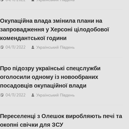
ПОПУЛЯРНЕ
,
Херсон
,
Херсонська область
Окупаційна влада змінила плани на
запровадження у Херсоні цілодобової
комендантської години
04/11/2022
Український Південь
Актуальні новини
,
ПОПУЛЯРНЕ
,
Херсон
,
Херсонська область
Про підозру українські спецслужби
оголосили одному із новообраних
посадовців окупаційної влади
04/11/2022
Український Південь
Актуальні новини
,
ПОПУЛЯРНЕ
,
Херсон
,
Херсонська область
Переселенці з Олешок виробляють печі та
окопні свічки для ЗСУ