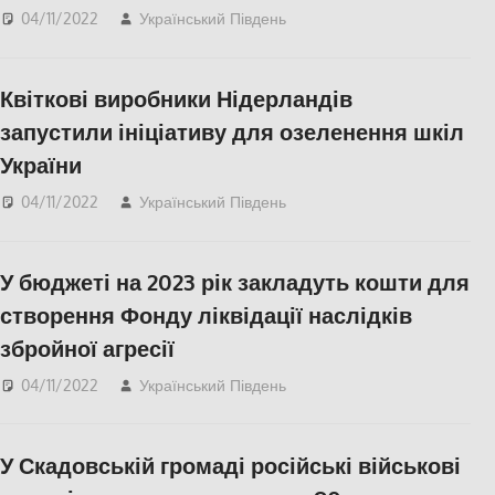
04/11/2022
Український Південь
Актуальні новини
,
Херсон
,
Херсонська
область
Квіткові виробники Нідерландів
запустили ініціативу для озеленення шкіл
України
04/11/2022
Український Південь
Актуальні новини
,
Одесса
У бюджеті на 2023 рік закладуть кошти для
створення Фонду ліквідації наслідків
збройної агресії
04/11/2022
Український Південь
Актуальні новини
,
ЕКОНОМІКА
,
ПОЛІТИКА
У Скадовській громаді російські військові