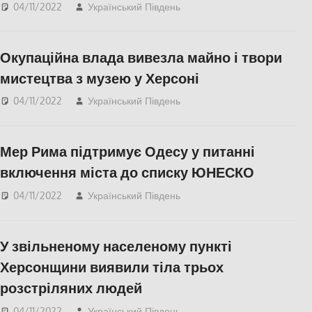
04/11/2022
Український Південь
Актуальні новини
,
Херсон
,
Херсонська
область
Окупаційна влада вивезла майно і твори
мистецтва з музею у Херсоні
04/11/2022
Український Південь
КУЛЬТУРА
,
ПОПУЛЯРНЕ
,
Херсон
,
Херсонська область
Мер Рима підтримує Одесу у питанні
включення міста до списку ЮНЕСКО
04/11/2022
Український Південь
Актуальні новини
,
КУЛЬТУРА
,
Одесса
У звільненому населеному пункті
Херсонщини виявили тіла трьох
розстріляних людей
04/11/2022
Український Південь
Актуальні новини
,