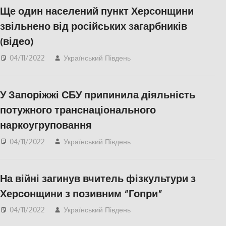
Ще один населений пункт Херсонщини
звільнено від російських загарбників
(відео)
04/11/2022
Український Південь
Актуальні новини
,
ПОПУЛЯРНЕ
,
Херсон
,
Херсонська область
У Запоріжжі СБУ припинила діяльність
потужного транснаціонального
наркоугруповання
04/11/2022
Український Південь
Актуальні новини
,
Запоріжжя
,
Запорожье
На війні загинув вчитель фізкультури з
Херсонщини з позивним “Гопри”
04/11/2022
Український Південь
Актуальні новини
,
Меморіал пам'яті
,