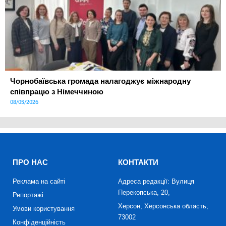
Чорнобаївська громада налагоджує міжнародну
співпрацю з Німеччиною
08/05/2026
ПРО НАС
КОНТАКТИ
Реклама на сайті
Адреса редакції: Вулиця
Перекопська, 20,
Репортажі
Херсон, Херсонська область,
Умови користування
73002
Конфіденційність