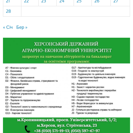
21
22
23
24
25
26
27
28
« Січ
Бер »