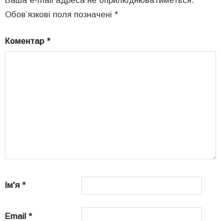
Ваша e-mail адреса не оприлюднюватиметься.
Обов’язкові поля позначені
*
Коментар
*
Ім'я
*
Email
*