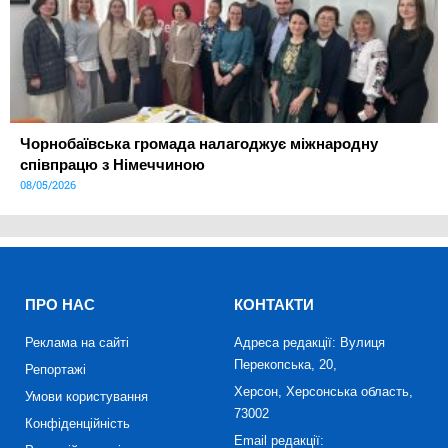
Чорнобаївська громада налагоджує міжнародну
співпрацю з Німеччиною
08/05/2026
ПРО НАС
КОНТАКТИ
Реклама на сайті
Адреса редакції: Вулиця
Перекопська, 20,
Репортажі
Херсон, Херсонська область,
Умови користування
73002
Конфіденційність
Email редакції: