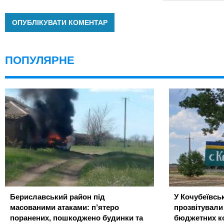
ПОПУЛЯРНЕ
Бериславський район під
У Кочубеївськ
масованими атаками: п’ятеро
прозвітували
поранених, пошкоджено будинки та
бюджетних ко