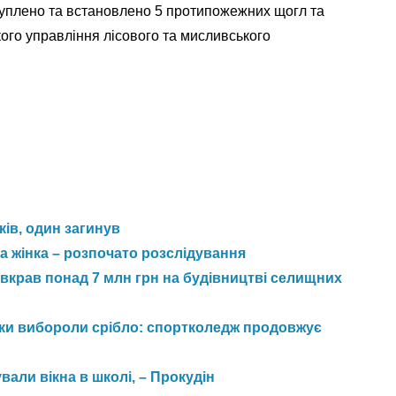
Закуплено та встановлено 5 протипожежних щогл та
ого управління лісового та мисливського
ків, один загинув
 жінка – розпочато розслідування
вкрав понад 7 млн грн на будівництві селищних
нки вибороли срібло: спортколедж продовжує
али вікна в школі, – Прокудін