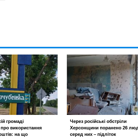
ій громаді
Через російські обстріли
 про використання
Херсонщини поранено 26 люд
штів: на що
серед них – підліток