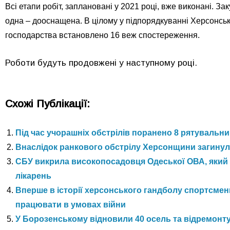
Всі етапи робіт, заплановані у 2021 році, вже виконані. 
одна – дооснащена. В цілому у підпорядкуванні Херсонськ
господарства встановлено 16 веж спостереження.
Роботи будуть продовжені у наступному році.
Схожі Публікації:
Під час учорашніх обстрілів поранено 8 рятувальни
Внаслідок ранкового обстрілу Херсонщини загинула
СБУ викрила високопосадовця Одеської ОВА, який 
лікарень
Вперше в історії херсонського гандболу спортсме
працювати в умовах війни
У Борозенському відновили 40 осель та відремонтув