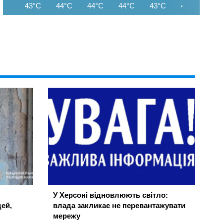
43°C
44°C
44°C
44°C
43°C
42°C
42
У Херсоні відновлюють світло:
ей,
влада закликає не перевантажувати
мережу