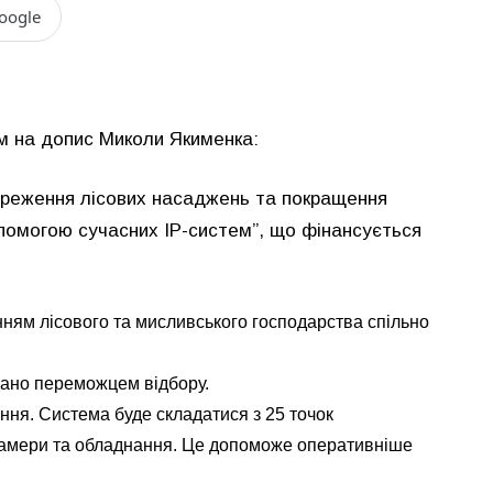
oogle
м на допис Миколи Якименка:
береження лісових насаджень та покращення
допомогою сучасних ІР-систем”, що фінансується
ням лісового та мисливського господарства спільно
рано переможцем відбору.
ня. Система буде складатися з 25 точок
 камери та обладнання. Це допоможе оперативніше