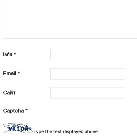
Ім'я
*
Email
*
Сайт
Captcha
*
Type the text displayed above: