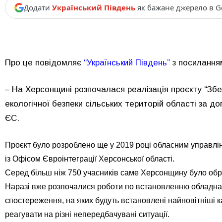
Додати
Український Південь
як бажане джерело в G
Про це повідомляє
“Український Південь”
з посилання
– На Херсонщині розпочалася реалізація проєкту “З
екологічної безпеки сільських територій області за 
ЄС.
Проєкт було розроблено ще у 2019 році обласним управлін
із Офісом Євроінтеграції Херсонської області.
Серед більш ніж 750 учасників саме Херсонщину було об
Наразі вже розпочалися роботи по встановленню обладнан
спостереження, на яких будуть встановлені найновітніші
реагувати на різні непередбачувані ситуації.