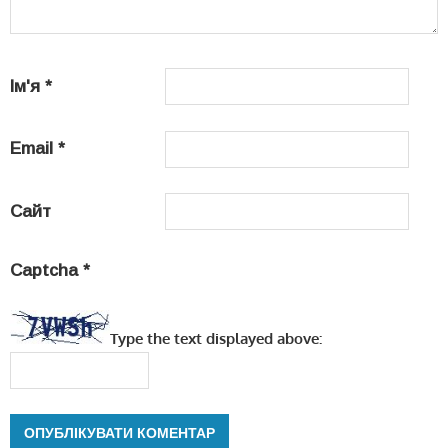
Ім'я
*
Email
*
Сайт
Captcha
*
Type the text displayed above: