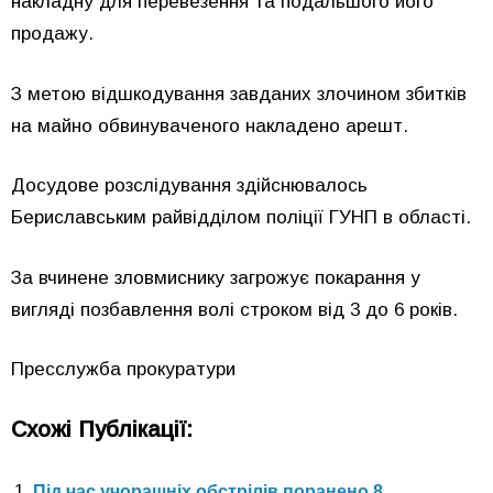
накладну для перевезення та подальшого його
продажу.
З метою відшкодування завданих злочином збитків
на майно обвинуваченого накладено арешт.
Досудове розслідування здійснювалось
Бериславським райвідділом поліції ГУНП в області.
За вчинене зловмиснику загрожує покарання у
вигляді позбавлення волі строком від 3 до 6 років.
Пресслужба прокуратури
Схожі Публікації:
Під час учорашніх обстрілів поранено 8