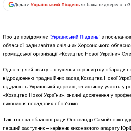
Додати
Український Південь
як бажане джерело в G
Про це повідомляє
“Український Південь”
з посилання
обласної ради завітав очільник Херсонського обласно
громадської організації «Козацтво Нової України» Ол
Одна з цілей візиту – вручення керівництву облради п
відродженню традиційних засад Козацтва Нової Україн
відданість Українській державі, за активну участь у р
«Козацтво Нової України», значні досягнення у профес
виконання посадових обов’язків.
Так, голова обласної ради Олександр Самойленко удо
перший заступник – керівник виконавчого апарату Юр