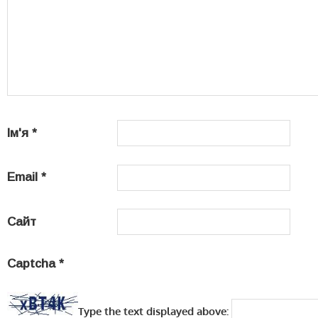
Ім'я
*
Email
*
Сайт
Captcha
*
Type the text displayed above: