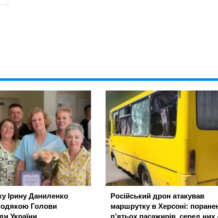
ку Ірину Даниленко
Російський дрон атакував
подякою Голови
маршрутку в Херсоні: поране
ди України
п’ятьох пасажирів, серед них 