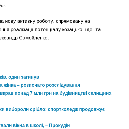
а».
на нову активну роботу, спрямовану на
ння реалізації потенціалу козацької ідеї та
лександр Самойленко.
ків, один загинув
 жінка – розпочато розслідування
вкрав понад 7 млн грн на будівництві селищних
нки вибороли срібло: спортколедж продовжує
али вікна в школі, – Прокудін