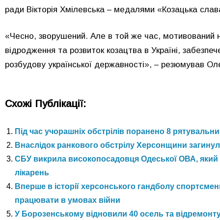
ради Вікторія Хмілевська – медалями «Козацька слав
«Чесно, зворушений. Але в той же час, мотивований 
відродження та розвиток козацтва в Україні, забезпече
розбудову української державності», – резюмував О
Схожі Публікації:
Під час учорашніх обстрілів поранено 8 рятувальни
Внаслідок ранкового обстрілу Херсонщини загинула
СБУ викрила високопосадовця Одеської ОВА, який 
лікарень
Вперше в історії херсонського гандболу спортсме
працювати в умовах війни
У Борозенському відновили 40 осель та відремонтув