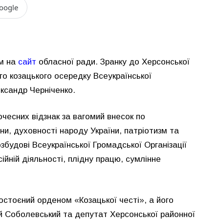
oogle
м на
сайт
обласної ради. Зранку до Херсонської
го козацького осередку Всеукраїнської
ександр Черніченко.
очесних відзнак за вагомий внесок по
и, духовності народу України, патріотизм та
озбудові Всеукраїнської Громадської Організації
ійній діяльності, плідну працю, сумлінне
стоєний орденом «Козацької честі», а його
ій Соболевський та депутат Херсонської районної