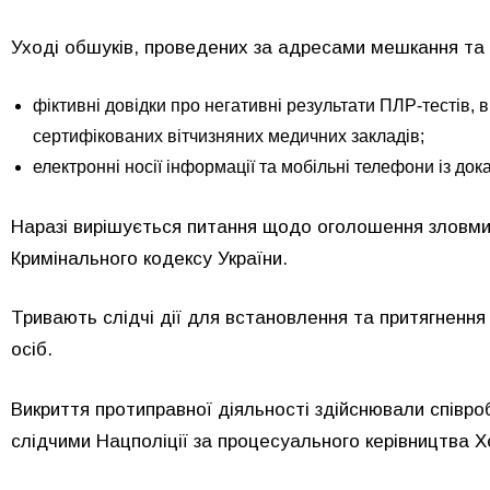
Уході обшуків, проведених за адресами мешкання та 
фіктивні довідки про негативні результати ПЛР-тестів, в
сертифікованих вітчизняних медичних закладів;
електронні носії інформації та мобільні телефони із док
Наразі вирішується питання щодо оголошення зловмисн
Кримінального кодексу України.
Тривають слідчі дії для встановлення та притягнення
осіб.
Викриття протиправної діяльності здійснювали співроб
слідчими Нацполіції за процесуального керівництва Х