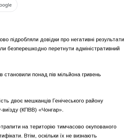
oogle
сово підробляли довідки про негативні результати
хотіли безперешкодно перетнути адміністративний
в становили понад пів мільйона гривень
ість двоє мешканців Генічеського району
у-виїзду (КПВВ) «Чонгар».
отрапити на територію тимчасово окупованого
ифікати. Втім, оскільки їх не визнають