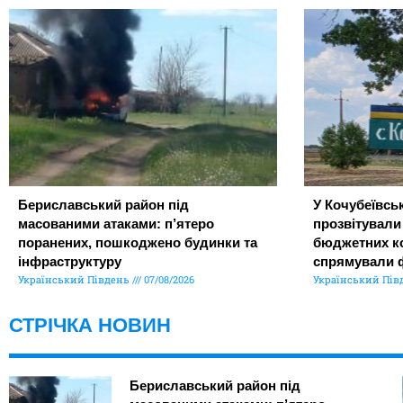
Бериславський район під
У Кочубеївськ
масованими атаками: п’ятеро
прозвітували
поранених, пошкоджено будинки та
бюджетних ко
інфраструктуру
спрямували 
Український Південь
07/08/2026
Український Пів
СТРІЧКА НОВИН
Бериславський район під