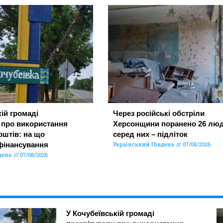
ій громаді
Через російські обстріли
 про використання
Херсонщини поранено 26 люд
штів: на що
серед них – підліток
фінансування
Український Південь
07/08/2026
день
07/08/2026
У Кочубеївській громаді