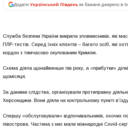
Додати
Український Південь
як бажане джерело в G
Служба безпеки України викрила зловмисників, які ма
ПЛР-тестів. Серед їхніх клієнтів – багато осіб, які 
кордон з тимчасово окупованим Кримом.
Схема діяла щонайменше пів року, а «прибутки» ділкі
щомісяця.
За даними слідства, організували протиправну діяльн
Херсонщини. Вони діяли на контрольному пункті в’їзд
Спершу «обслуговували» відпочивальників, охочих п
півострова. Частина з них мали міжнародні Covid-серт