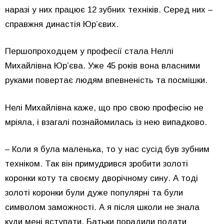
наразі у них працює 12 зубних техніків. Серед них –
справжня династія Юр’євих.
Першопроходцем у професії стала Неллі
Михайлівна Юр’єва. Уже 45 років вона власними
руками повертає людям впевненість та посмішки.
Нелі Михайлівна каже, що про свою професію не
мріяла, і взагалі познайомилась із нею випадково.
– Коли я була маленька, то у нас сусід був зубним
техніком. Так він примудрився зробити золоті
коронки коту та своєму дворічному сину. А тоді
золоті коронки були дуже популярні та були
символом заможності. А я після школи не знала
куди мені вступати. Батьки порадили подати