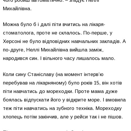
чого робиш автоматично. – згадує Неллі
Михайлівна.
Можна було б і далі піти вчитись на лікаря-
стоматолога, проте не склалось. По-перше, у
Херсоні не було відповідних навчальних закладів. А
по-друге, Неллі Михайлівна вийшла заміж,
народився син. І вільного часу лишалось мало.
Коли сину Станіславу (на момент інтерв’ю
перебував на лікарняному) було років 15, він хотів
піти навчатись до мореходки. Проте мама дуже
боялась відпускати його у відкрите море. І вмовила
теж піти навчатись на зубного техніка. Мореходку
хлопець потім закінчив, але у рейси так і не пішов.