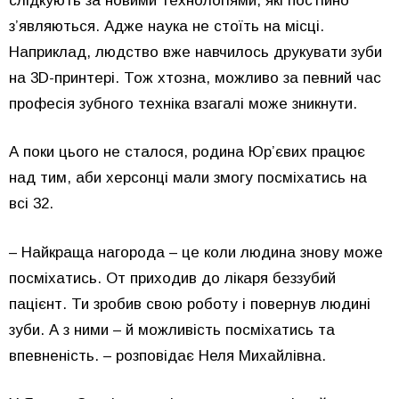
слідкують за новими технологіями, які постійно
з’являються. Адже наука не стоїть на місці.
Наприклад, людство вже навчилось друкувати зуби
на 3D-принтері. Тож хтозна, можливо за певний час
професія зубного техніка взагалі може зникнути.
А поки цього не сталося, родина Юр’євих працює
над тим, аби херсонці мали змогу посміхатись на
всі 32.
– Найкраща нагорода – це коли людина знову може
посміхатись. От приходив до лікаря беззубий
пацієнт. Ти зробив свою роботу і повернув людині
зуби. А з ними – й можливість посміхатись та
впевненість. – розповідає Неля Михайлівна.