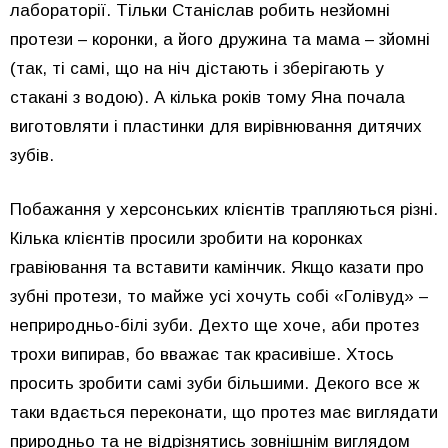
лабораторії. Тільки Станіслав робить незйомні
протези – коронки, а його дружина та мама – зйомні
(так, ті самі, що на ніч дістають і зберігають у
стакані з водою). А кілька років тому Яна почала
виготовляти і пластинки для вирівнювання дитячих
зубів.
Побажання у херсонських клієнтів трапляються різні.
Кілька клієнтів просили зробити на коронках
гравіювання та вставити камінчик. Якщо казати про
зубні протези, то майже усі хочуть собі «Голівуд» –
неприродньо-білі зуби. Дехто ще хоче, аби протез
трохи випирав, бо вважає так красивіше. Хтось
просить зробити самі зуби більшими. Декого все ж
таки вдається переконати, що протез має виглядати
природньо та не відрізнятись зовнішнім виглядом