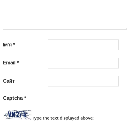
Ім'я
*
Email
*
Сайт
Captcha
*
Type the text displayed above: