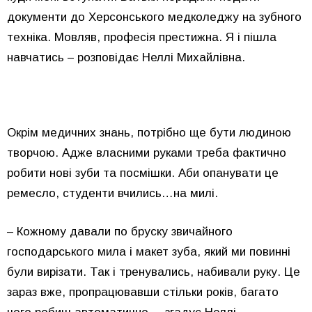
документи до Херсонського медколеджу на зубного
техніка. Мовляв, професія престижна. Я і пішла
навчатись – розповідає Неллі Михайлівна.
Окрім медичних знань, потрібно ще бути людиною
творчою. Адже власними руками треба фактично
робити нові зуби та посмішки. Аби опанувати це
ремесло, студенти вчились…на милі.
– Кожному давали по бруску звичайного
господарського мила і макет зуба, який ми повинні
були вирізати. Так і тренувались, набивали руку. Це
зараз вже, пропрацювавши стільки років, багато