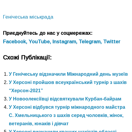
Генічеська міськрада
Приєднуйтесь до нас у соцмережах:
Facebook,
YouTube,
Instagram,
Telegram,
Twitter
Схожі Публікації:
У Генічеську відзначили Міжнародний день музеїв
У Херсоні пройшов всеукраїнський турнір з шахів
“Херсон-2021”
У Новоолексіївці відсвяткували Курбан-байрам
У Херсоні відбувся турнір міжнародного майстра
С. Хмельницького з шахів серед чоловків, жінок,
ветеранів, юнаків і дівчат
У Херсоні визначили кращих шахістів області