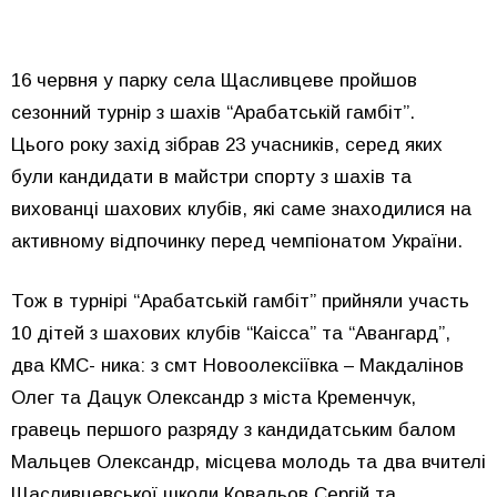
16 червня у парку села Щасливцеве пройшов
сезонний турнір з шахів “Арабатській гамбіт”.
Цього року захід зібрав 23 учасників, серед яких
були кандидати в майстри спорту з шахів та
вихованці шахових клубів, які саме знаходилися на
активному відпочинку перед чемпіонатом України.
Тож в турнірі “Арабатській гамбіт” прийняли участь
10 дітей з шахових клубів “Каісса” та “Авангард”,
два КМС- ника: з смт Новоолексіївка – Макдалінов
Олег та Дацук Олександр з міста Кременчук,
гравець першого разряду з кандидатським балом
Мальцев Олександр, місцева молодь та два вчителі
Щасливцевської школи Ковальов Сергій та