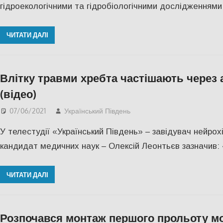
гідроекологічними та гідробіологічними дослідженнями 
ЧИТАТИ ДАЛІ
Влітку травми хребта частішають через
(відео)
07/06/2021
Український Південь
IНТЕРВ'Ю
,
Актуальні н
У телестудії «Український Південь» – завідувач нейрох
кандидат медичних наук – Олексій Леонтьєв зазначив: 
ЧИТАТИ ДАЛІ
Розпочався монтаж першого прольоту мо