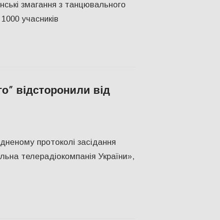
їнські змагання з танцювального
1000 учасників
го” відсторонили від
н
юдненому протоколі засідання
льна телерадіокомпанія України»,