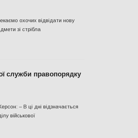
ТВО
,
Херсон
Чекаємо охочих відвідати нову
дмети зі стрібла
ої служби правопорядку
н
ерсон: – В ці дні відзначається
ілу військової