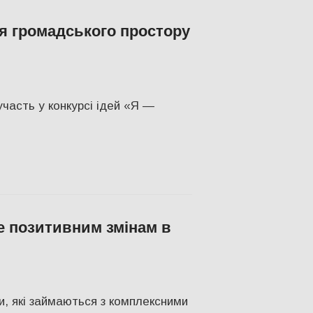
я громадського простору
о
,
СУСПІЛЬСТВО
,
Херсон
часть у конкурсі ідей «Я —
е позитивним змінам в
н
ри, які займаються з комплексними