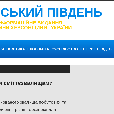
НСЬКИЙ ПІВДЕНЬ
ІНФОРМАЦІЙНЕ ВИДАННЯ
ИНИ ХЕРСОНЩИНИ І УКРАЇНИ
’Я
ПОЛІТИКА
ЕКОНОМІКА
СУСПІЛЬСТВО
ІНТЕРВ’Ю
ВІДЕО
ми сміттєзвалищами
ВО
онованого звалища побутових та
начення рівня небезпеки для