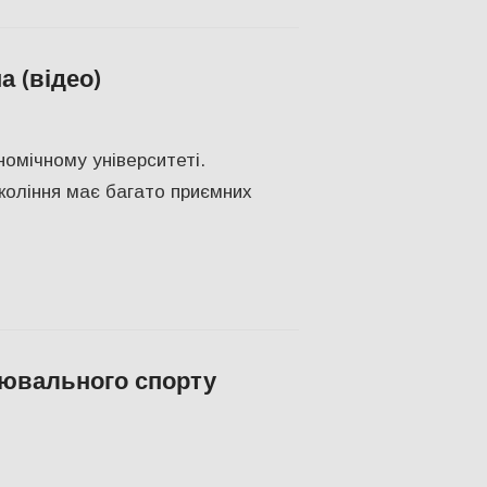
 (відео)
овини
,
Відео
,
Освіта Херсонщини
,
СУСПІЛЬСТВО
,
Херсон
,
Херсонсь
омічному університеті.
окоління має багато приємних
цювального спорту
СПІЛЬСТВО