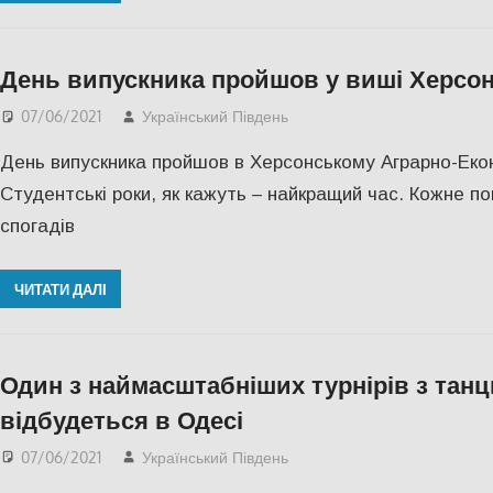
День випускника пройшов у виші Херсона
07/06/2021
Український Південь
IНТЕРВ'Ю
,
Актуальні н
День випускника пройшов в Херсонському Аграрно-Екон
Студентські роки, як кажуть – найкращий час. Кожне п
спогадів
ЧИТАТИ ДАЛІ
Один з наймасштабніших турнірів з тан
відбудеться в Одесі
07/06/2021
Український Південь
КУЛЬТУРА
,
Одесса
,
СУ