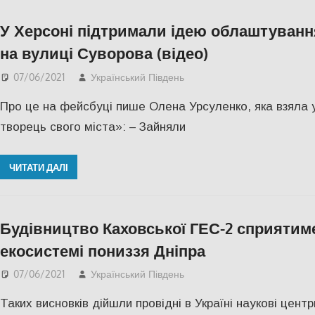
У Херсоні підтримали ідею облаштуванн
на вулиці Суворова (відео)
07/06/2021
Український Південь
Актуальні новини
,
Віде
Про це на фейсбуці пише Олена Урсуленко, яка взяла у
творець свого міста»: – Зайняли
ЧИТАТИ ДАЛІ
Будівництво Каховської ГЕС-2 сприятим
екосистемі пониззя Дніпра
07/06/2021
Український Південь
СУСПІЛЬСТВО
,
Херсо
Таких висновків дійшли провідні в Україні наукові цент