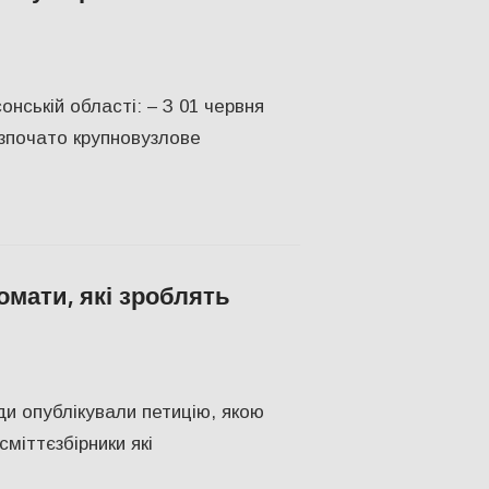
н
нській області: – З 01 червня
зпочато крупновузлове
мати, які зроблять
ТВО
ади опублікували петицію, якою
міттєзбірники які