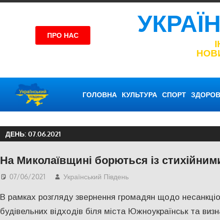
УКРАЇ
ПРО НАС
НОВ
ГОЛОВНА
КУЛЬТУРА
СПОРТ
ЗДОРОВ
ДЕНЬ:
07.06.2021
На Миколаївщині борються із стихійни
07/06/2021
Український Південь
Николаев
,
СУСПІЛЬСТ
В рамках розгляду звернення громадян щодо несанкці
будівельних відходів біля міста Южноукраїнськ та виз