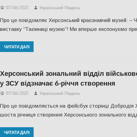
07/06/2021
Український Південь
КУЛЬТУРА
,
СУСПІЛЬС
Про це повідомляє Херсонський краєзнавчий музей: – 
виставку “Таємниці музею”! Ми вперше експонуємо пре
ЧИТАТИ ДАЛІ
Херсонський зональний відділ військов
у ЗСУ відзначає 6-річчя створення
07/06/2021
Український Південь
СУСПІЛЬСТВО
,
Херсо
Про це повідомляється на фейсбук сторінці Добродія Х
шоста річниця створення Херсонського зонального відд
ЧИТАТИ ДАЛІ