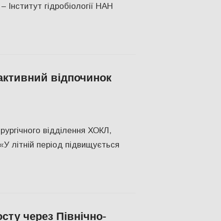
– Інститут гідробіології НАН
 активний відпочинок
овини
,
Відео
,
Медицина Херсонщини
,
СУСПІЛЬСТВО
,
Херсон
,
Херсо
ірургічного відділення ХОКЛ,
«У літній період підвищується
сту через Північно-