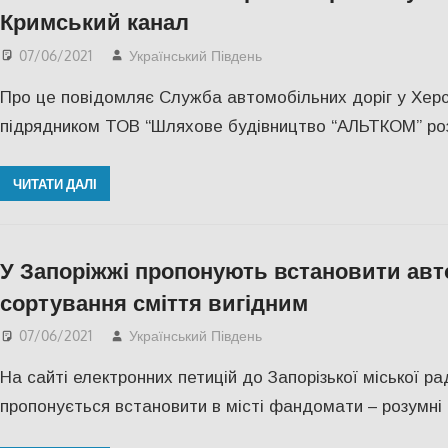
Кримський канал
07/06/2021
Український Південь
СУСПІЛЬСТВО
,
Херсо
Про це повідомляє Служба автомобільних доріг у Херсо
підрядником ТОВ “Шляхове будівництво “АЛЬТКОМ” ро
ЧИТАТИ ДАЛІ
У Запоріжжі пропонують встановити авто
сортування сміття вигідним
07/06/2021
Український Південь
Запорожье
,
СУСПІЛЬС
На сайті електронних петицій до Запорізької міської р
пропонується встановити в місті фандомати – розумні с