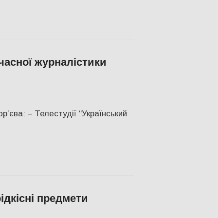
учасної журналістики
и
,
СУСПІЛЬСТВО
,
Фото
,
Херсон
’єва: – Телестудії “Український
ідкісні предмети