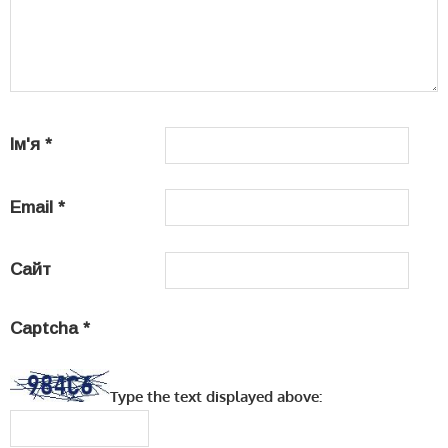
Ім'я
*
Email
*
Сайт
Captcha
*
Type the text displayed above: