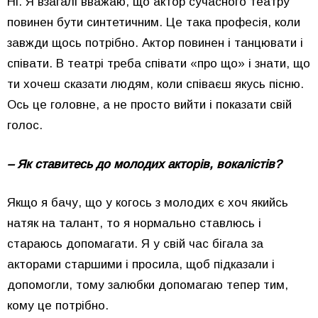
Ні. Я взагалі вважаю, що актор сучасного театру
повинен бути синтетичним. Це така професія, коли
завжди щось потрібно. Актор повинен і танцювати і
співати. В театрі треба співати «про що» і знати, що
ти хочеш сказати людям, коли співаєш якусь пісню.
Ось це головне, а не просто вийти і показати свій
голос.
– Як ставитесь до молодих акторів, вокалістів?
Якщо я бачу, що у когось з молодих є хоч якийсь
натяк на талант, то я нормально ставлюсь і
стараюсь допомагати. Я у свій час бігала за
акторами старшими і просила, щоб підказали і
допомогли, тому залюбки допомагаю тепер тим,
кому це потрібно.