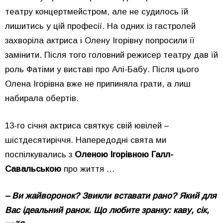
театру концертмейстром, але не судилось їй
лишитись у цій професії. На одних із гастролей
захворіла актриса і Олену Ігорівну попросили її
замінити. Після того головний режисер театру дав їй
роль Фатіми у виставі про Алі-Бабу. Після цього
Олена Ігорівна вже не припиняла грати, а лиш
набирала обертів.
13-го січня актриса святкує свій ювілей –
шістдесятиріччя. Напередодні свята ми
поспілкувались з
Оленою Ігорівною Галл-
Савальською
про життя …
– Ви жайворонок? Звикли вставати рано? Який для
Вас ідеальний ранок. Що любите зранку: каву, сік,