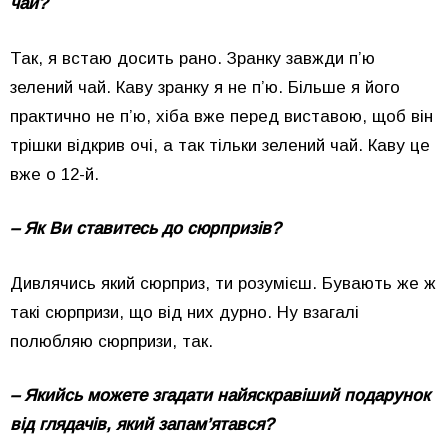
чай?
Так, я встаю досить рано. Зранку завжди п’ю
зелений чай. Каву зранку я не п’ю. Більше я його
практично не п’ю, хіба вже перед виставою, щоб він
трішки відкрив очі, а так тільки зелений чай. Каву це
вже о 12-й.
– Як Ви ставитесь до сюрпризів?
Дивлячись який сюрприз, ти розумієш. Бувають же ж
такі сюрпризи, що від них дурно. Ну взагалі
полюбляю сюрпризи, так.
– Якийсь можете згадати найяскравіший подарунок
від глядачів, який запам’ятався?