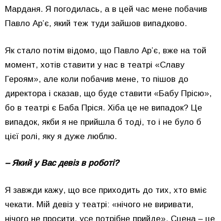
Марданя. Я погодилась, а в цей час мене побачив
Павло Ар’є, який теж туди зайшов випадково.
Як стало потім відомо, що Павло Ар’є, вже на той
момент, хотів ставити у нас в театрі «Славу
Героям», але коли побачив мене, то пішов до
директора і сказав, що буде ставити «Бабу Прісю»,
бо в театрі є Баба Пріся. Хіба це не випадок? Це
випадок, якби я не прийшла б тоді, то і не було б
цієї ролі, яку я дуже люблю.
– Який у Вас девіз в роботі?
Я завжди кажу, що все приходить до тих, хто вміє
чекати. Мій девіз у театрі: «нічого не виривати,
нічого не просити, усе потрібне прийде». Сцена – це