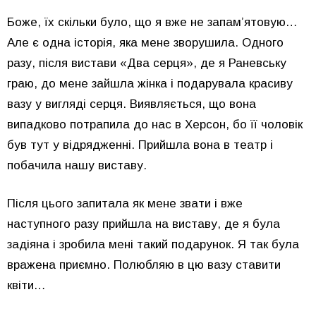
Боже, їх скільки було, що я вже не запам’ятовую…
Але є одна історія, яка мене зворушила. Одного
разу, після вистави «Два серця», де я Раневську
граю, до мене зайшла жінка і подарувала красиву
вазу у вигляді серця. Виявляється, що вона
випадково потрапила до нас в Херсон, бо її чоловік
був тут у відрядженні. Прийшла вона в театр і
побачила нашу виставу.
Після цього запитала як мене звати і вже
наступного разу прийшла на виставу, де я була
задіяна і зробила мені такий подарунок. Я так була
вражена приємно. Полюбляю в цю вазу ставити
квіти…