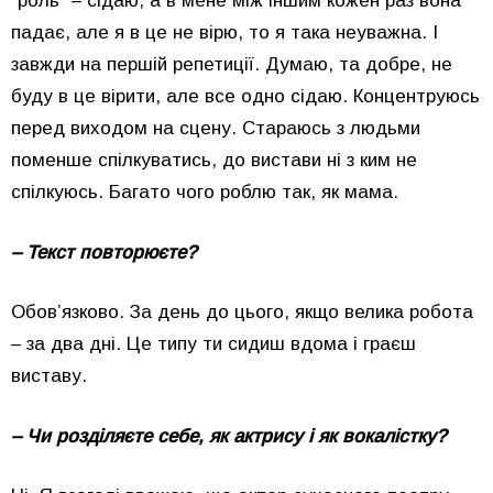
“роль” – сідаю, а в мене між іншим кожен раз вона
падає, але я в це не вірю, то я така неуважна. І
завжди на першій репетиції. Думаю, та добре, не
буду в це вірити, але все одно сідаю. Концентруюсь
перед виходом на сцену. Стараюсь з людьми
поменше спілкуватись, до вистави ні з ким не
спілкуюсь. Багато чого роблю так, як мама.
– Текст повторюєте?
Обов’язково. За день до цього, якщо велика робота
– за два дні. Це типу ти сидиш вдома і граєш
виставу.
– Чи розділяєте себе, як актрису і як вокалістку?