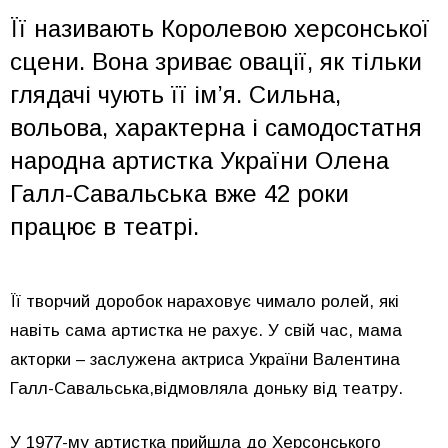
Її називають Королевою херсонської
сцени. Вона зриває овації, як тільки
глядачі чують її ім’я. Сильна,
вольова, характерна і самодостатня
народна артистка України Олена
Галл-Савальська вже 42 роки
працює в театрі.
Її творчий доробок нараховує чимало ролей, які
навіть сама артистка не рахує. У свій час, мама
акторки – заслужена актриса України Валентина
Галл-Савальська,відмовляла доньку від театру.
У 1977-му артистка прийшла до Херсонського