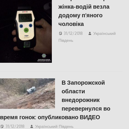
жінка-водій везла
додому п’яного
чоловіка
31/12/2018
Український
Південь
СУСПІЛЬСТВО
,
Херсон
В Запорожской
области
внедорожник
перевернулся во
время гонок: опубликовано ВИДЕО
31/12/2018
Український Південь
Відео
,
СУСПІЛЬСТВО