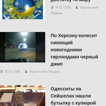
31/12/2018
Український
Південь
Пишуть у
Соцмережах
,
СУСПІЛЬСТВО
,
Херсон
По Херсону колесит
сияющий
новогодними
гирляндами черный
джип
31/12/2018
Український Південь
Відео
,
Пишуть у
Соцмережах
,
СУСПІЛЬСТВО
,
Херсон
Одесситы на
Сейшелах нашли
бутылку с купюрой