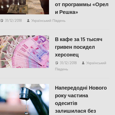
от программы «Орел
и Решка»
31/12/2018
Український Південь
Одесса
,
Пишуть у
Соцмережах
,
СУСПІЛЬСТВО
В кафе за 15 тысяч
гривен посидел
херсонец
31/12/2018
Український
Південь
СУСПІЛЬСТВО
,
Херсон
Напередодні Нового
року частина
одеситів
залишилася без