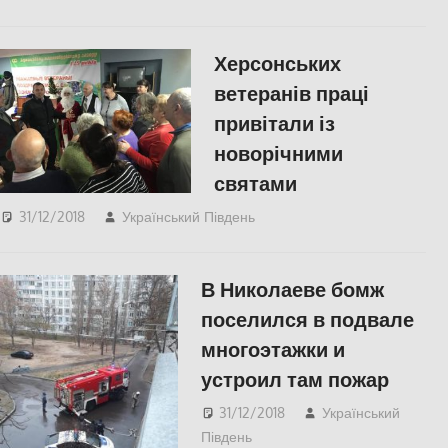
Херсонських
ветеранів праці
привітали із
новорічними
святами
31/12/2018
Український Південь
Актуальні новини
,
СУСПІЛЬСТВО
,
Фото
,
Херсон
В Николаеве бомж
поселился в подвале
многоэтажки и
устроил там пожар
31/12/2018
Український
Південь
Николаев
,
Пишуть у