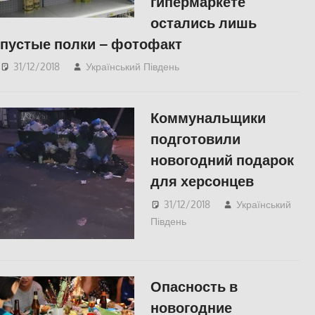
гипермаркете
остались лишь
пустые полки – фотофакт
31/12/2018
Український Південь
СУСПІЛЬСТВО
Коммунальщики
подготовили
новогодний подарок
для херсонцев
31/12/2018
Український
Південь
Пишуть у
Соцмережах
,
СУСПІЛЬСТВО
,
Херсон
Опасность в
новогодние