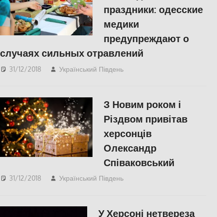
праздники: одесские
медики
предупреждают о
случаях сильных отравлений
31/12/2018
Український Південь
Одесса
,
СУСПІЛЬСТВО
З Новим роком і
Різдвом привітав
херсонців
Олександр
Співаковський
31/12/2018
Український Південь
Відео
,
СУСПІЛЬСТВО
,
Херсон
У Херсоні нетвереза