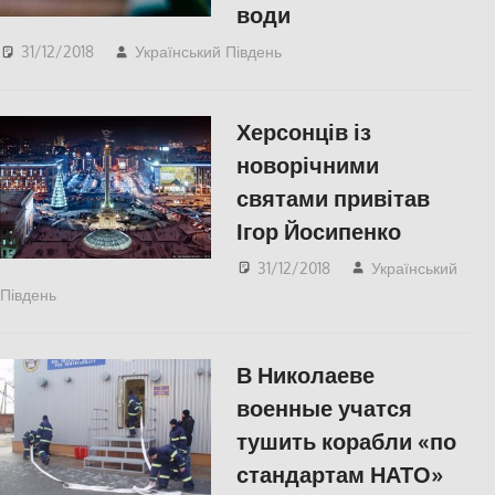
води
31/12/2018
Український Південь
СУСПІЛЬСТВО
,
Херсон
Херсонців із
новорічними
святами привітав
Ігор Йосипенко
31/12/2018
Український
Південь
Актуальні новини
,
СУСПІЛЬСТВО
,
Херсон
В Николаеве
военные учатся
тушить корабли «по
стандартам НАТО»