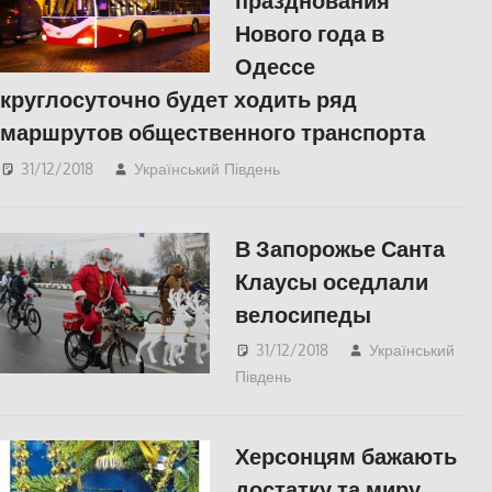
празднования
Нового года в
Одессе
круглосуточно будет ходить ряд
маршрутов общественного транспорта
31/12/2018
Український Південь
Одесса
,
СУСПІЛЬСТВО
В Запорожье Санта
Клаусы оседлали
велосипеды
31/12/2018
Український
Південь
Відео
,
СУСПІЛЬСТВО
Херсонцям бажають
достатку та миру