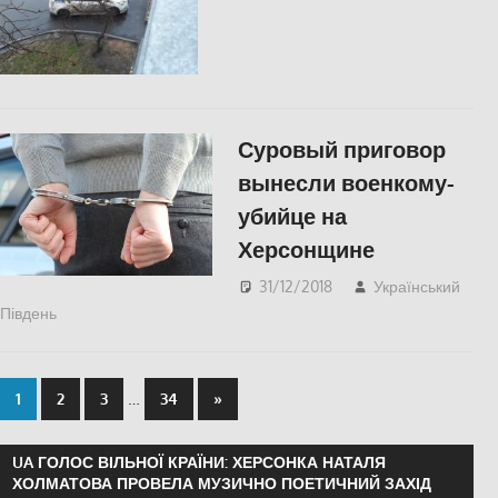
Соцмережах
,
СУСПІЛЬСТВО
Суровый приговор
вынесли военкому-
убийце на
Херсонщине
31/12/2018
Український
Південь
СУСПІЛЬСТВО
,
Херсон
…
1
2
3
34
»
UA ГОЛОС ВІЛЬНОЇ КРАЇНИ: ХЕРСОНКА НАТАЛЯ
ХОЛМАТОВА ПРОВЕЛА МУЗИЧНО ПОЕТИЧНИЙ ЗАХІД