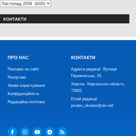
КОНТАКТИ
ПРО НАС
КОНТАКТИ
Реклама на сайті
Адреса редакції: Вулиця
Перекопська, 20,
Репортажі
Херсон, Херсонська область,
Умови користування
73002
Конфіденційність
Email редакції:
Редакційна політика
pivden_ukraine@ukr.net