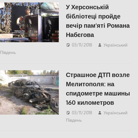
У Херсонській
бібліотеці пройде
вечір пам’яті Романа
Набєгова
03/11/2018
Український
Південь
Актуальні новини
,
СУСПІЛЬСТВО
,
Херсон
Страшное ДТП возле
Мелитополя: на
спидометре машины
160 километров
03/11/2018
Український
Південь
СУСПІЛЬСТВО