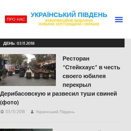
УКРАЇНСЬКИЙ ПІВДЕНЬ
ПРО НАС
ІНФОРМАЦІЙНЕ ВИДАННЯ
НОВИНИ ХЕРСОНЩИНИ І УКРАЇНИ
ДЕНЬ:
03.11.2018
Ресторан
“Стейкхаус” в честь
своего юбилея
перекрыл
Дерибасовскую и развесил туши свиней
(фото)
03/11/2018
Український Південь
Одесса
,
Пишуть у
Соцмережах
,
СУСПІЛЬСТВО