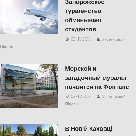
Запорожское
турагенство
обманывает
студентов
03/11/2018
Український
Південь
Пишуть у Соцмережах
,
СУСПІЛЬСТВО
Морской и
загадочный муралы
появятся на Фонтане
03/11/2018
Український
Південь
Одесса
,
СУСПІЛЬСТВО
В Новій Каховці