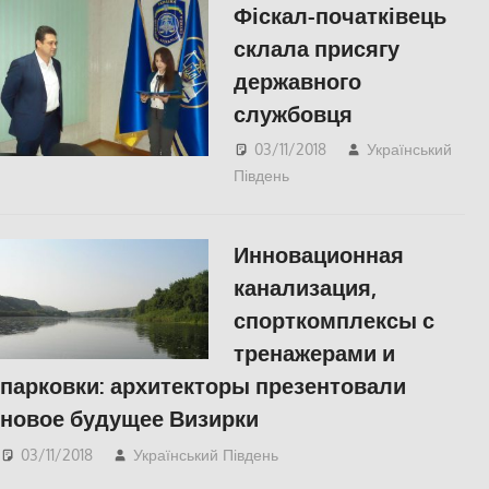
Фіскал-початківець
склала присягу
державного
службовця
03/11/2018
Український
Південь
СУСПІЛЬСТВО
,
Херсон
Инновационная
канализация,
спорткомплексы с
тренажерами и
парковки: архитекторы презентовали
новое будущее Визирки
03/11/2018
Український Південь
Одесса
,
СУСПІЛЬСТВО