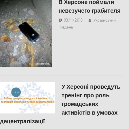
В Херсоне поймали
невезучего грабителя
03/11/2018
Український
Південь
СУСПІЛЬСТВО
,
Херсон
У Херсоні проведуть
тренінг про роль
громадських
активістів в умовах
децентралізації