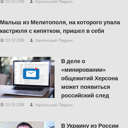
03/11/2018
Український Південь
СУСПІЛЬСТВО
,
Херсон
Малыш из Мелитополя, на которого упала
кастрюля с кипятком, пришел в себя
03/11/2018
Український Південь
СУСПІЛЬСТВО
В деле о
«минировании»
общежитий Херсона
может появиться
российский след
03/11/2018
Український Південь
СУСПІЛЬСТВО
,
Херсон
В Украину из России