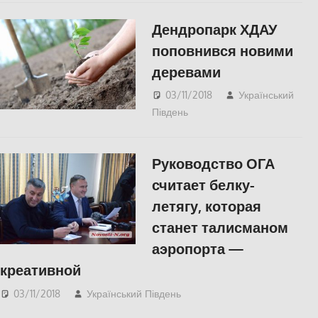
Дендропарк ХДАУ
поповнився новими
деревами
03/11/2018
Український
Південь
slider
,
Відео
,
СУСПІЛЬСТВО
,
Херсон
Руководство ОГА
считает белку-
летягу, которая
станет талисманом
аэропорта —
креативной
03/11/2018
Український Південь
Николаев
,
СУСПІЛЬСТВО