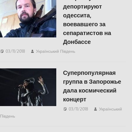
депортируют
одессита,
воевавшего за
сепаратистов на
Донбассе
03/11/2018
Український Південь
Одесса
,
СУСПІЛЬСТВО
Суперпопулярная
группа в Запорожье
дала космический
концерт
03/11/2018
Український
Південь
КУЛЬТУРА
,
СУСПІЛЬСТВО