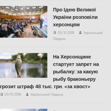
Про Ідею Великої
України розповіли
херсонцям
03/11/2018
Український
Південь
Відео
,
ПОЛІТИКА
,
СУСПІЛЬСТВО
,
Херсон
На Херсонщине
стартует запрет на
рыбалку: за какую
рыбу браконьеру
грозит штраф 48 тыс. грн. «за хвост»
03/11/2018
Український Південь
СУСПІЛЬСТВО
,
Херсон