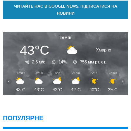
ЧИТАЙТЕ НАС В GOOGLE NEWS. ПІДПИСАТИСЯ НА
НОВИНИ
Темпі
43°C
Хмарно
2.6 м/с
14%
755
мм рт. ст.
18:00
19:00
20:00
21:00
22:00
23:00
00
‹
›
43°C
43°C
42°C
42°C
40°C
39°C
3
ПОПУЛЯРНЕ