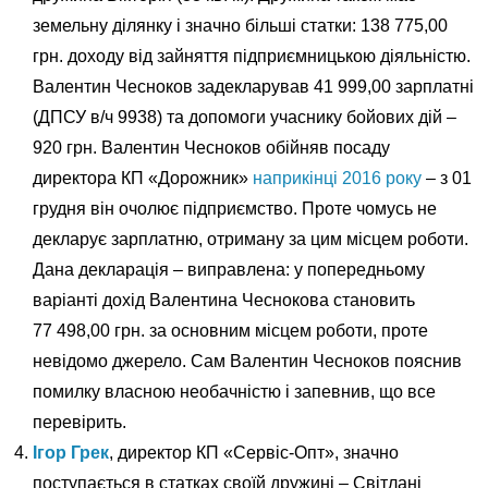
земельну ділянку і значно більші статки: 138 775,00
грн. доходу від зайняття підприємницькою діяльністю.
Валентин Чесноков задекларував 41 999,00 зарплатні
(ДПСУ в/ч 9938) та допомоги учаснику бойових дій –
920 грн. Валентин Чесноков обійняв посаду
директора КП «Дорожник»
наприкінці 2016 року
– з 01
грудня він очолює підприємство. Проте чомусь не
декларує зарплатню, отриману за цим місцем роботи.
Дана декларація – виправлена: у попередньому
варіанті дохід Валентина Чеснокова становить
77 498,00 грн. за основним місцем роботи, проте
невідомо джерело. Сам Валентин Чесноков пояснив
помилку власною необачністю і запевнив, що все
перевірить.
Ігор Грек
, директор КП «Сервіс-Опт», значно
поступається в статках своїй дружині – Світлані