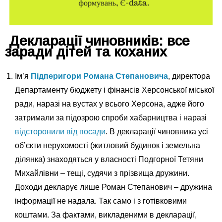
Декларації чиновників: все
заради дітей та коханих
Ім’я
Підперигори Романа Степановича
, директора
Департаменту бюджету і фінансів Херсонської міської
ради, наразі на вустах у всього Херсона, адже його
затримали за підозрою спроби хабарництва і наразі
відсторонили від посади
. В декларації чиновника усі
об’єкти нерухомості (житловий будинок і земельна
ділянка) знаходяться у власності Подгорної Тетяни
Михайлівни – тещі, судячи з прізвища дружини.
Доходи декларує лише Роман Степанович – дружина
інформації не надала. Так само і з готівковими
коштами. За фактами, викладеними в декларації,