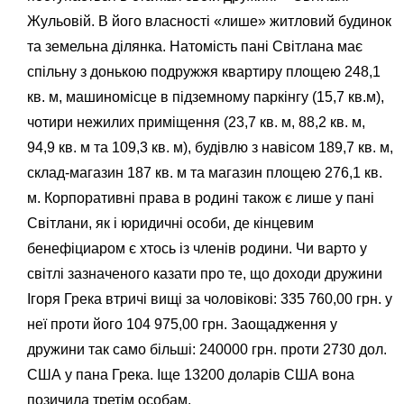
Жульовій. В його власності «лише» житловий будинок
та земельна ділянка. Натомість пані Світлана має
спільну з донькою подружжя квартиру площею 248,1
кв. м, машиномісце в підземному паркінгу (15,7 кв.м),
чотири нежилих приміщення (23,7 кв. м, 88,2 кв. м,
94,9 кв. м та 109,3 кв. м), будівлю з навісом 189,7 кв. м,
склад-магазин 187 кв. м та магазин площею 276,1 кв.
м. Корпоративні права в родині також є лише у пані
Світлани, як і юридичні особи, де кінцевим
бенефіциаром є хтось із членів родини. Чи варто у
світлі зазначеного казати про те, що доходи дружини
Ігоря Грека втричі вищі за чоловікові: 335 760,00 грн. у
неї проти його 104 975,00 грн. Заощадження у
дружини так само більші: 240000 грн. проти 2730 дол.
США у пана Грека. Іще 13200 доларів США вона
позичила третім особам.