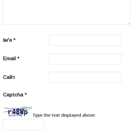
Ім'я
*
Email
*
Сайт
Captcha
*
Type the text displayed above: