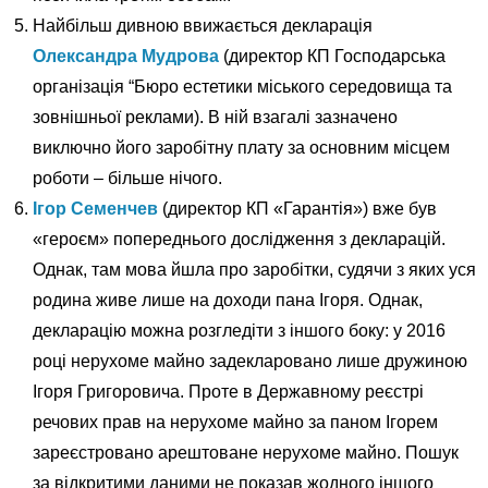
Найбільш дивною ввижається декларація
Олександра Мудрова
(директор КП Господарська
організація “Бюро естетики міського середовища та
зовнішньої реклами). В ній взагалі зазначено
виключно його заробітну плату за основним місцем
роботи – більше нічого.
Ігор Семенчев
(директор КП «Гарантія») вже був
«героєм» попереднього дослідження з декларацій.
Однак, там мова йшла про заробітки, судячи з яких уся
родина живе лише на доходи пана Ігоря. Однак,
декларацію можна розгледіти з іншого боку: у 2016
році нерухоме майно задекларовано лише дружиною
Ігоря Григоровича. Проте в Державному реєстрі
речових прав на нерухоме майно за паном Ігорем
зареєстровано арештоване нерухоме майно. Пошук
за відкритими даними не показав жодного іншого