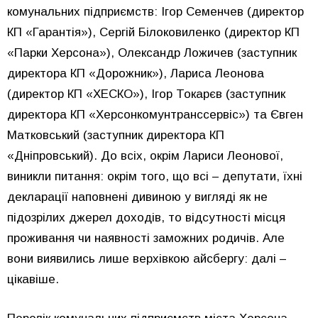
комунальних підприємств: Ігор Семенчев (директор
КП «Гарантія»), Сергій Білоковиленко (директор КП
«Парки Херсона»), Олександр Ложичев (заступник
директора КП «Дорожник»), Лариса Леонова
(директор КП «ХЕСКО»), Ігор Токарєв (заступник
директора КП «Херсонкомунтранссервіс») та Євген
Матковський (заступник директора КП
«Дніпровський). До всіх, окрім Лариси Леонової,
виникли питання: окрім того, що всі – депутати, їхні
декларації наповнені дивиною у вигляді як не
підозрілих джерел доходів, то відсутності місця
проживання чи наявності заможних родичів. Але
вони виявились лише верхівкою айсбергу: далі –
цікавіше.