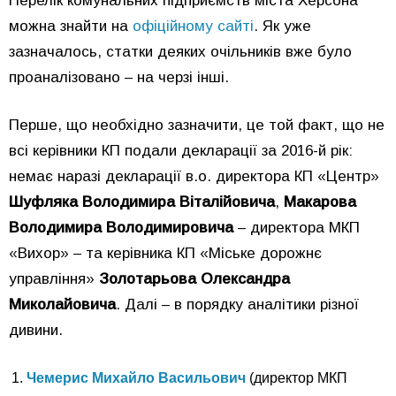
Перелік комунальних підприємств міста Херсона
можна знайти на
офіційному сайті
. Як уже
зазначалось, статки деяких очільників вже було
проаналізовано – на черзі інші.
Перше, що необхідно зазначити, це той факт, що не
всі керівники КП подали декларації за 2016-й рік:
немає наразі декларації в.о. директора КП «Центр»
Шуфляка Володимира Віталійовича
,
Макарова
Володимира Володимировича
– директора МКП
«Вихор» – та керівника КП «Міське дорожнє
управління»
Золотарьова Олександра
Миколайовича
. Далі – в порядку аналітики різної
дивини.
Чемерис Михайло Васильович
(директор МКП