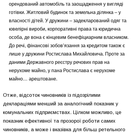
орендований автомобіль та заощадження у вигляді
готівки. Житловий будинок та земельна ділянка – у
власності дітей. У дружини – задекларований одяг та
ювелірні вироби, корпоративні права та юридична
особа, де вона є кінцевим бенефіциарним власником.
До речі, фінансові зобов’язання за кредитом також є
лише у дружини Ростислава Михайловича. Проте за
даними Державного реєстру речових прав на
нерухоме майно, у пана Ростислава є нерухоме
майно… арештоване.
Отже, відсоток чиновників із підозрілими
деклараціями менший за аналогічний показник у
комунальних підприємствах. Цілком можливо, це
показник ефективної та прозорої роботи самих
чиновників, а може і вказівка для більш ретельного