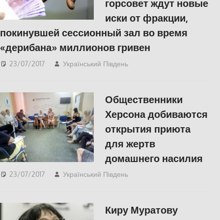
горсовет ждут новые
иски от фракции,
покинувшей сессионный зал во время
«дерибана» миллионов гривен
23/07/2017
Український Південь
Відео
,
ПОЛІТИКА
,
СУСПІЛЬСТВО
,
Херсон
Общественники
Херсона добиваются
открытия приюта
для жертв
домашнего насилия
23/07/2017
Український Південь
СУСПІЛЬСТВО
,
Херсон
Киру Муратову