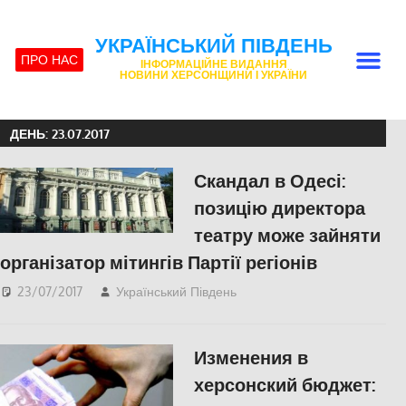
УКРАЇНСЬКИЙ ПІВДЕНЬ
ПРО НАС
ІНФОРМАЦІЙНЕ ВИДАННЯ
НОВИНИ ХЕРСОНЩИНИ І УКРАЇНИ
ДЕНЬ:
23.07.2017
Скандал в Одесі:
позицію директора
театру може зайняти
організатор мітингів Партії регіонів
23/07/2017
Український Південь
Одесса
,
СУСПІЛЬСТВО
Изменения в
херсонский бюджет: