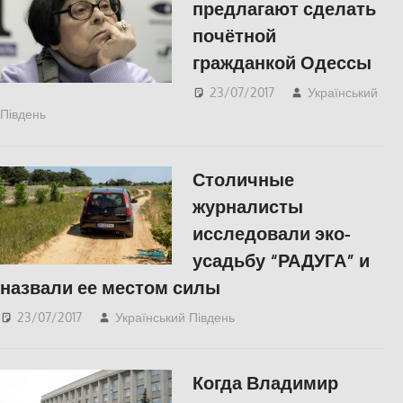
предлагают сделать
почётной
гражданкой Одессы
23/07/2017
Український
Південь
Одесса
,
СУСПІЛЬСТВО
Столичные
журналисты
исследовали эко-
усадьбу “РАДУГА” и
назвали ее местом силы
23/07/2017
Український Південь
СУСПІЛЬСТВО
,
Фото
,
Херсон
Когда Владимир