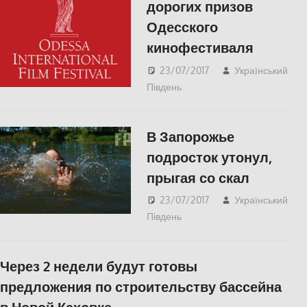
дорогих призов
Одесского
кинофестиваля
23/07/2017
Український
Південь
КУЛЬТУРА
,
Одесса
В Запорожье
подросток утонул,
прыгая со скал
23/07/2017
Український
Південь
СУСПІЛЬСТВО
Через 2 недели будут готовы
предложения по строительству бассейна