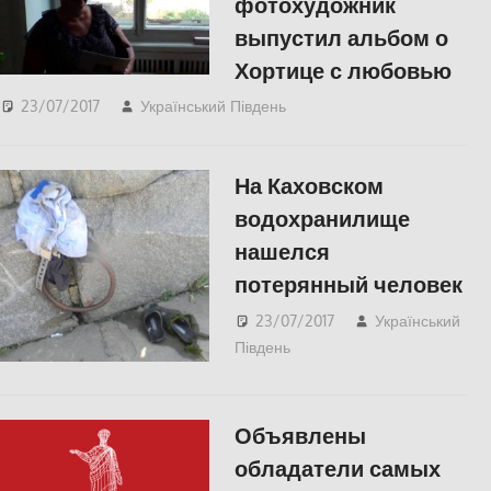
фотохудожник
выпустил альбом о
Хортице с любовью
23/07/2017
Український Південь
Відео
,
СУСПІЛЬСТВО
На Каховском
водохранилище
нашелся
потерянный человек
23/07/2017
Український
Південь
СУСПІЛЬСТВО
,
Херсон
Объявлены
обладатели самых