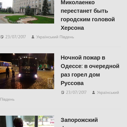
Миколаенко
перестанет быть
городским головой
Херсона
23/07/2017
Український Південь
Відео
,
Пишуть у
Соцмережах
,
ПОЛІТИКА
,
СУСПІЛЬСТВО
,
Херсон
Ночной пожар в
Одессе: в очередной
раз горел дом
Руссова
23/07/2017
Український
Південь
Одесса
,
СУСПІЛЬСТВО
Запорожский