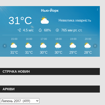
Нью-Йорк
31°C
Невелика хмарність
4.5 м/с
68%
765
мм рт. ст.
15:00
16:00
17:00
18:00
19:00
20:00
21:0
‹
›
31°C
31°C
30°C
30°C
29°C
28°C
27°
СТРІЧКА НОВИН
АРХІВИ