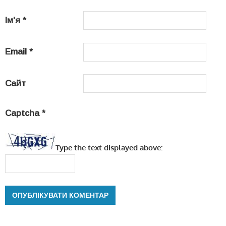
Ім'я
*
Email
*
Сайт
Captcha
*
Type the text displayed above: