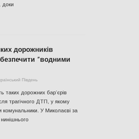
, доки
ких дорожників
убезпечити “водними
країнський Південь
СУСПІЛЬСТВО
ть таких дорожних бар’єрів
сля трагічного ДТП, у якому
и комунальники. У Миколаєві за
 нинішнього