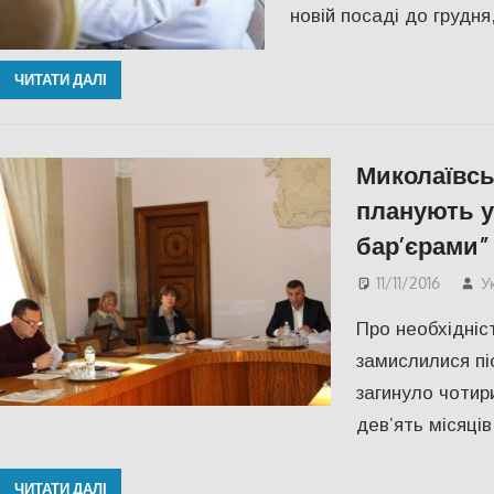
новій посаді до грудня
ЧИТАТИ ДАЛІ
Миколаївсь
планують 
бар’єрами”
11/11/2016
У
Про необхідніс
замислилися пі
загинуло чотир
дев’ять місяців
ЧИТАТИ ДАЛІ