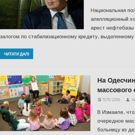
Национальная пол
апелляционный хо
арест нефтебазы 
залогом по стабилизационному кредиту, выделенном
ЧИТАТИ ДАЛІ
На Одесчин
массового 
11/11/2016
У
В Измаиле, что
очередное мас
больницу из д