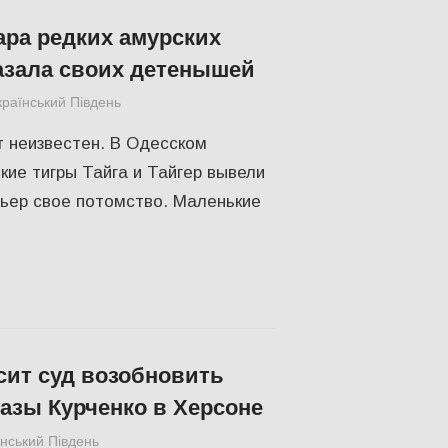
ара редких амурских
азала своих детенышей
країнський Південь
Відео
,
СУСПІЛЬСТВО
т неизвестен. В Одесском
кие тигры Тайга и Тайгер вывели
льер свое потомство. Маленькие
сит суд возобновить
азы Курченко в Херсоне
їнський Південь
ЕКОНОМІКА
,
ПОЛІТИКА
,
СУСПІЛЬСТВО