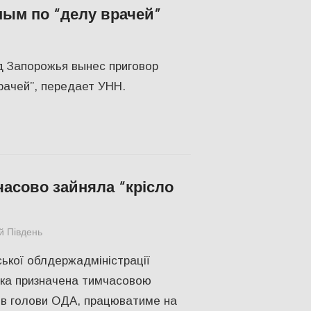
ным по “делу врачей”
ЛЬСТВО
д Запорожья вынес приговор
рачей”, передает УНН.
асово зайняла “крісло
й Південь
slider
,
ПОЛІТИКА
,
СУСПІЛЬСТВО
ької облдержадміністрації
яка призначена тимчасовою
ів голови ОДА, працюватиме на