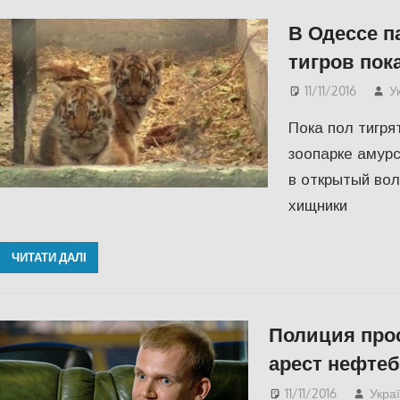
В Одессе п
тигров пок
11/11/2016
У
Пока пол тигря
зоопарке амурс
в открытый во
хищники
ЧИТАТИ ДАЛІ
Полиция про
арест нефтеб
11/11/2016
Укра