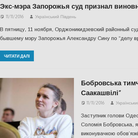
Экс-мэра Запорожья суд признал винов
11/11/2016
Український Південь
slider
,
ПОЛІТИКА
,
СУСПІ
В пятницу, 11 ноября, Орджоникидзевский районный су
бывшему мэру Запорожья Александру Сину по “делу в
ЧИТАТИ ДАЛІ
Бобровська тимч
Саакашвілі”
11/11/2016
Українськи
Заступник голови Одес
Соломія Бобровська, 
виконувачкою обов’язк