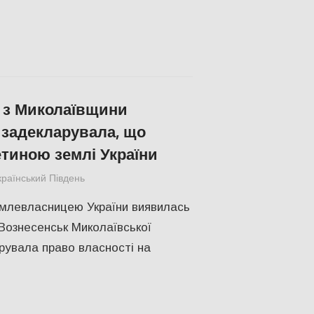
 з Миколаївщини
задекларувала, що
етиною землі України
країнський Південь
ЕКОНОМІКА
,
СУСПІЛЬСТВО
млевласницею України виявилась
 Вознесенськ Миколаївської
рувала право власності на