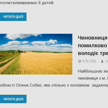
госпитализировано 8 детей.
ЧИТАТИ ДАЛІ
Чиновниця
помилково 
володіє тр
11/11/2016
У
Найбільшою зе
чиновниця з м.
області Олена Собко, яка спільно з чоловіком задекла
ЧИТАТИ ДАЛІ