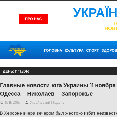
УКРАЇ
ПРО НАС
НОВ
ГОЛОВНА
КУЛЬТУРА
СПОРТ
ЗДОРОВ
ДЕНЬ:
11.11.2016
Главные новости юга Украины 11 ноября 
Одесса – Николаев – Запорожье
11/11/2016
Український Південь
Актуальні новини
,
ЕКОНО
В Херсоне вчера вечером был жестоко избит неизвест