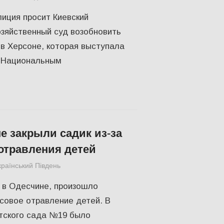
иция просит Киевский
зяйственный суд возобновить
в Херсоне, которая выступала
у Национальным
е закрыли садик из-за
отравления детей
країнський Південь
СУСПІЛЬСТВО
 в Одесчине, произошло
совое отравление детей. В
етского сада №19 было