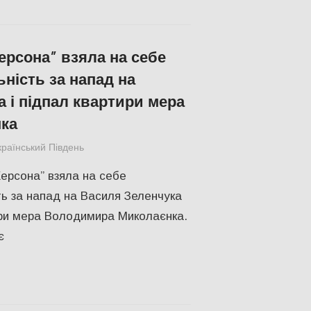
ерсона” взяла на себе
ьність за напад на
а і підпал квартири мера
ка
країнський Південь
Відео
,
ПОЛІТИКА
,
СУСПІЛЬСТВО
ерсона” взяла на себе
ть за напад на Василя Зеленчука
ири мера Володимира Миколаєнка.
є