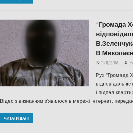
“Громада Х
відповідал
В.Зеленчук
В.Миколаєн
11/11/2016
У
Рух “Громада Х
відповідальніс
і підпал кварт
Відео з визнанням з’явилося в мережі інтернет, переда
ЧИТАТИ ДАЛІ