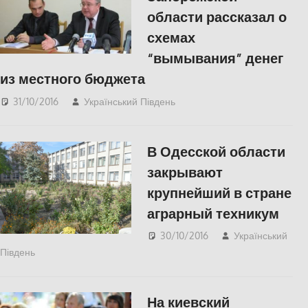
области рассказал о
схемах
“вымывания” денег
из местного бюджета
31/10/2016
Український Південь
ПОЛІТИКА
,
СУСПІЛЬСТВО
В Одесской области
закрывают
крупнейший в стране
аграрный техникум
30/10/2016
Український
Південь
slider
,
ЕКОНОМІКА
,
СУСПІЛЬСТВО
На киевский