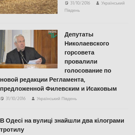
31/10/2016
Український
Південь
Актуальні новини
,
ЕКОНОМІКА
,
СУСПІЛЬСТВО
Депутаты
Николаевского
горсовета
провалили
голосование по
новой редакции Регламента,
предложенной Филевским и Исаковым
31/10/2016
Український Південь
ПОЛІТИКА
,
СУСПІЛЬСТВО
В Одесі на вулиці знайшли два кілограми
тротилу