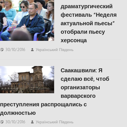
драматургический
фестиваль “Неделя
актуальной пьесы”
отобрали пьесу
херсонца
30/10/2016
Український Південь
КУЛЬТУРА
,
СУСПІЛЬСТВО
Саакашвили: Я
сделаю всё, чтоб
организаторы
варварского
преступления распрощались с
должностью
30/10/2016
Український Південь
slider
,
СУСПІЛЬСТВО