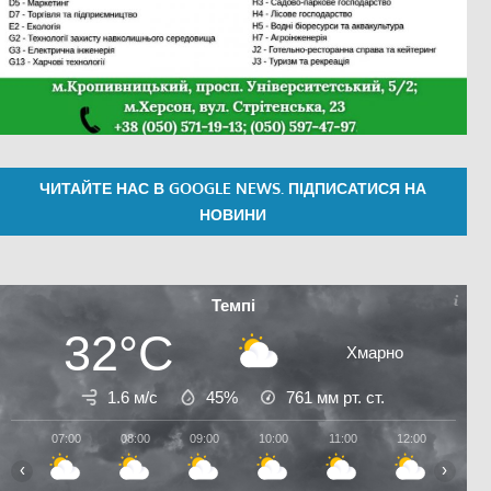
ЧИТАЙТЕ НАС В GOOGLE NEWS. ПІДПИСАТИСЯ НА
НОВИНИ
Темпі
32°C
Хмарно
1.6 м/с
45%
761
мм рт. ст.
07:00
08:00
09:00
10:00
11:00
12:00
13:0
‹
›