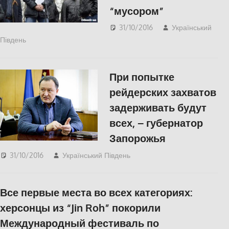
“мусором”
31/10/2016
Український
Південь
slider
,
ПОЛІТИКА
,
СУСПІЛЬСТВО
При попытке
рейдерских захватов
задерживать будут
всех, – губернатор
Запорожья
31/10/2016
Український Південь
ПОЛІТИКА
,
СУСПІЛЬСТВО
Все первые места во всех категориях:
херсонцы из “‎Jin Roh” покорили
Международный фестиваль по