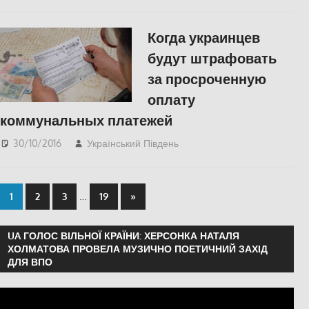
Когда украинцев
будут штрафовать
за просроченную
оплату
коммунальных платежей
30/10/2016
Український Південь
slider
,
ЕКОНОМІКА
,
ПОЛІТИКА
,
СУСПІЛЬСТВО
…
1
2
3
19
»
UA ГОЛОС ВІЛЬНОЇ КРАЇНИ: ХЕРСОНКА НАТАЛЯ
ХОЛМАТОВА ПРОВЕЛА МУЗИЧНО ПОЕТИЧНИЙ ЗАХІД
ДЛЯ ВПО