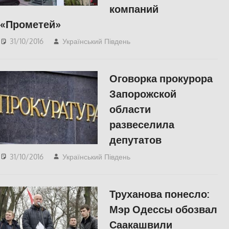
компаний
«Прометей»
31/10/2016
Український Південь
СУСПІЛЬСТВО
Оговорка прокурора
Запорожской
области
развеселила
депутатов
31/10/2016
Український Південь
slider
,
ПОЛІТИКА
,
СУСПІЛЬСТВО
Труханова понесло:
Мэр Одессы обозвал
Саакашвили